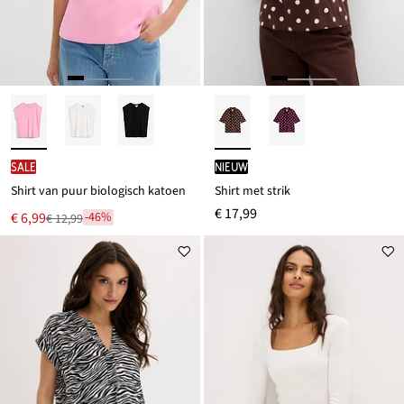
SALE
Nieuw
Shirt van puur biologisch katoen
Shirt met strik
€ 17,99
Nu
€ 6,99
-46%
€ 12,99
Van
voor
€ 12,99