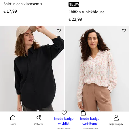
Shirt in een viscosemix
Nieuw
€ 17,99
Chiffon tuniekblouse
€ 22,99
[node-badge-
[node-badge-
wishlist]
cart-items]
Collectie
Home
Mijn bonprix