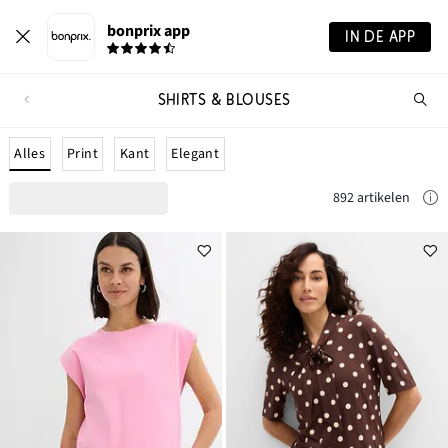
bonprix app
IN DE APP
SHIRTS & BLOUSES
Wa
zo
je?
Alles
Print
Kant
Elegant
892 artikelen