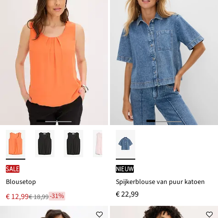
SALE
Nieuw
Blousetop
Spijkerblouse van puur katoen
€ 22,99
Nu
€ 12,99
-31%
€ 18,99
Van
voor
€ 18,99