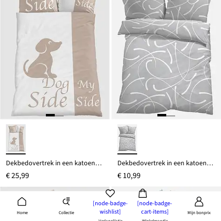
Dekbedovertrek in een katoenmix
Dekbedovertrek in een katoenmix
€ 25,99
€ 10,99
[node-badge-
[node-badge-
wishlist]
cart-items]
Collectie
Home
Mijn bonprix