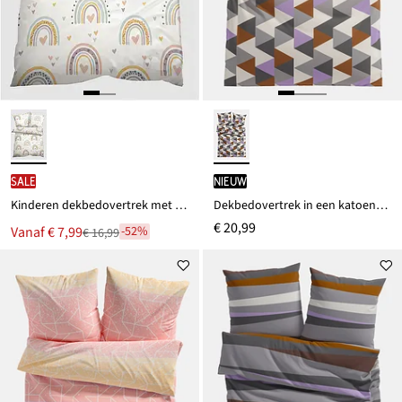
SALE
Nieuw
Kinderen dekbedovertrek met regenbogen
Dekbedovertrek in een katoenmix
€ 20,99
Nu
Vanaf
€ 7,99
-52%
€ 16,99
Van
voor
€ 16,99