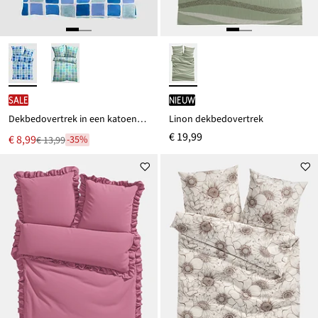
SALE
Nieuw
Dekbedovertrek in een katoenmix
Linon dekbedovertrek
€ 19,99
Nu
€ 8,99
-35%
€ 13,99
Van
voor
€ 13,99