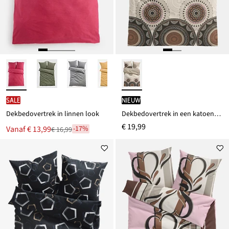
SALE
Nieuw
Dekbedovertrek in linnen look
Dekbedovertrek in een katoenmix
€ 19,99
Nu
Vanaf
€ 13,99
-17%
€ 16,99
Van
voor
€ 16,99