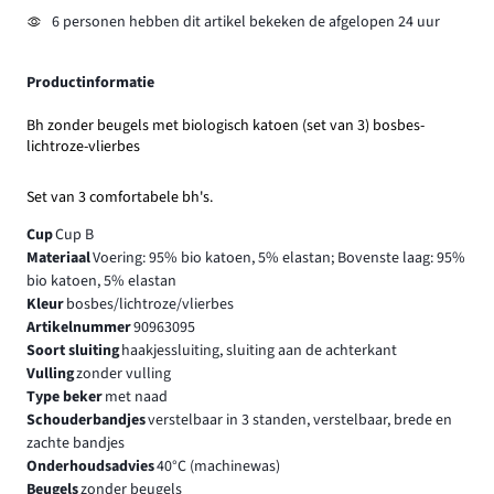
6 personen hebben dit artikel bekeken de afgelopen 24 uur
Productinformatie
Bh zonder beugels met biologisch katoen (set van 3) bosbes-
lichtroze-vlierbes
Set van 3 comfortabele bh's.
Cup
Cup B
Materiaal
Voering: 95% bio katoen, 5% elastan; Bovenste laag: 95%
bio katoen, 5% elastan
Kleur
bosbes/lichtroze/vlierbes
Artikelnummer
90963095
Soort sluiting
haakjessluiting, sluiting aan de achterkant
Vulling
zonder vulling
Type beker
met naad
Schouderbandjes
verstelbaar in 3 standen, verstelbaar, brede en
zachte bandjes
Onderhoudsadvies
40°C (machinewas)
Beugels
zonder beugels