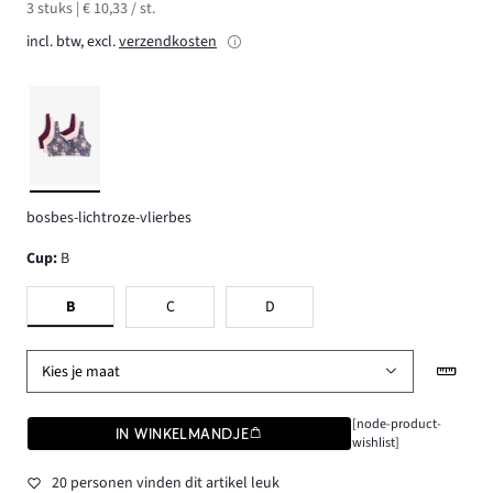
3 stuks | € 10,33 / st.
incl. btw, excl.
verzendkosten
bosbes-lichtroze-vlierbes
Cup
:
B
B
C
D
Kies je maat
[node-product-
IN WINKELMANDJE
wishlist]
20 personen vinden dit artikel leuk