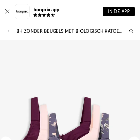
bonprix app
IN DE APP
BH ZONDER BEUGELS MET BIOLOGISCH KATOEN (SET VAN 3)
Wa
zo
je?