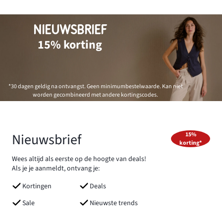
NIEUWSBRIEF
15% korting
*30 dagen geldig na ontvangst. Geen minimumbestelwaarde. Kan niet
worden gecombineerd met andere kortingscodes.
Nieuwsbrief
15%
korting*
Wees altijd als eerste op de hoogte van deals!
Als je je aanmeldt, ontvang je:
Kortingen
Deals
Sale
Nieuwste trends