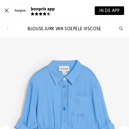
bonprix app
IN DE APP
BLOUSEJURK VAN SOEPELE VISCOSE
Wa
zo
je?