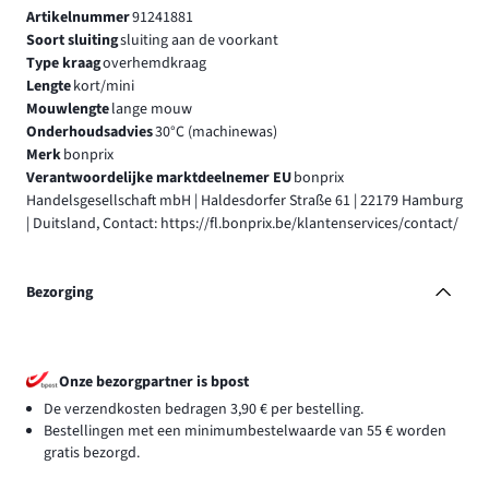
Artikelnummer
91241881
Soort sluiting
sluiting aan de voorkant
Type kraag
overhemdkraag
Lengte
kort/mini
Mouwlengte
lange mouw
Onderhoudsadvies
30°C (machinewas)
Merk
bonprix
Verantwoordelijke marktdeelnemer EU
bonprix
Handelsgesellschaft mbH | Haldesdorfer Straße 61 | 22179 Hamburg
| Duitsland, Contact: https://fl.bonprix.be/klantenservices/contact/
Bezorging
Onze bezorgpartner is bpost
De verzendkosten bedragen 3,90 € per bestelling.
Bestellingen met een minimumbestelwaarde van 55 € worden
gratis bezorgd.