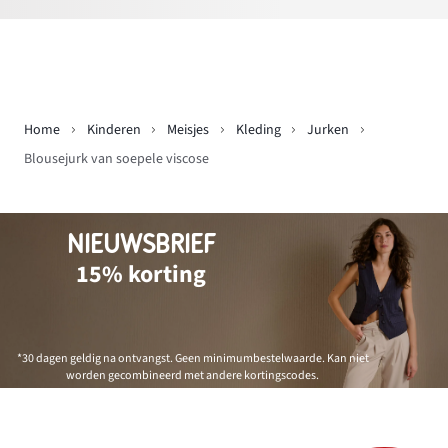
Home
Kinderen
Meisjes
Kleding
Jurken
Blousejurk van soepele viscose
NIEUWSBRIEF
15% korting
*30 dagen geldig na ontvangst. Geen minimumbestelwaarde. Kan niet
worden gecombineerd met andere kortingscodes.