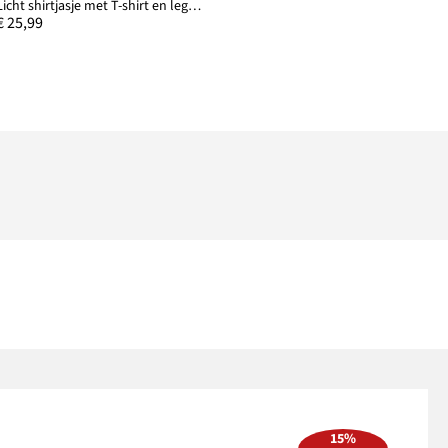
Licht shirtjasje met T-shirt en legging van 100% biologisch katoen (3-dlg. set)
€ 25,99
15%