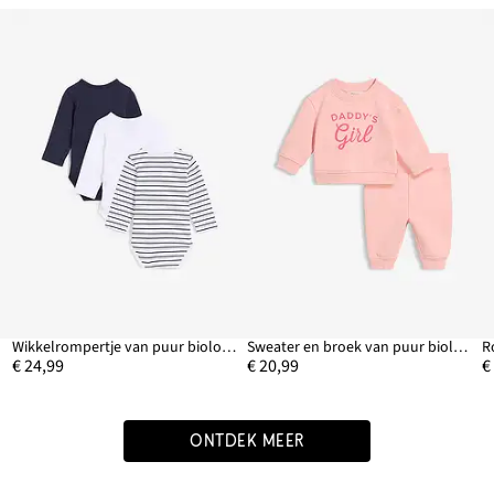
Wikkelrompertje van puur biologisch katoen (set van 3)
Sweater en broek van puur biologisch katoen (2-dlg. set)
€ 24,99
€ 20,99
€
ONTDEK MEER