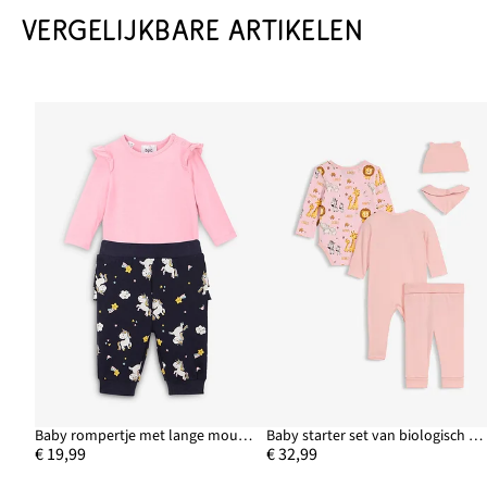
VERGELIJKBARE ARTIKELEN
Baby rompertje met lange mouwen en sweatpants (2-dlg. set) van biologisch katoen
Baby starter set van biologisch katoen (5-dlg. set)
€ 19,99
€ 32,99