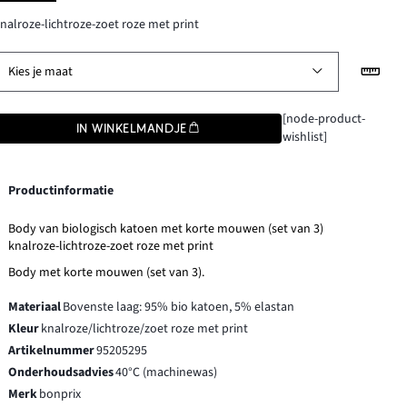
nalroze-lichtroze-zoet roze met print
Kies je maat
[node-product-
IN WINKELMANDJE
wishlist]
Productinformatie
Body van biologisch katoen met korte mouwen (set van 3)
knalroze-lichtroze-zoet roze met print
Body met korte mouwen (set van 3).
Materiaal
Bovenste laag: 95% bio katoen, 5% elastan
Kleur
knalroze/lichtroze/zoet roze met print
Artikelnummer
95205295
Onderhoudsadvies
40°C (machinewas)
Merk
bonprix