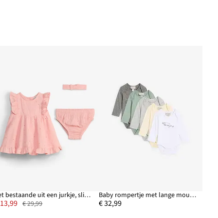
Set bestaande uit een jurkje, slipje en haarband van puur katoen (3-delige set)
Baby rompertje met lange mouwen (set van 5) van biologisch katoen
 13,99
€ 32,99
€ 29,99