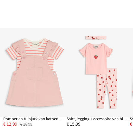
Romper en tuinjurk van katoen (2-dlg.)
Shirt, legging + accessoire van biologisch katoen (3-dlg. set)
€ 12,99
€ 15,99
€
€ 18,99