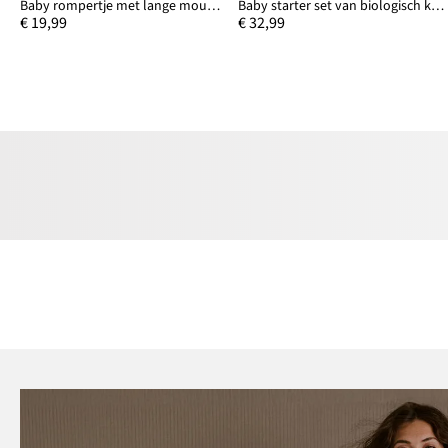
Baby rompertje met lange mouwen en sweatpants (2-dlg. set) van biologisch katoen
Baby starter set van biologisch katoen (5-dlg. set)
€ 19,99
€ 32,99