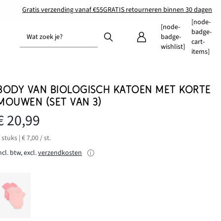
Gratis verzending vanaf €55
GRATIS retourneren binnen 30 dagen
[node-
[node-
badge-
Wat zoek je?
badge-
cart-
wishlist]
items]
BODY VAN BIOLOGISCH KATOEN MET KORTE
MOUWEN (SET VAN 3)
€ 20,99
 stuks | € 7,00 / st.
ncl. btw, excl.
verzendkosten