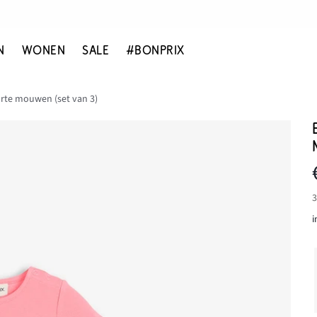
N
WONEN
SALE
#BONPRIX
rte mouwen (set van 3)
3
i