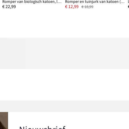
Romper van biologisch katoen, lange mouw (set van 5)
Romper en tuinjurk van katoen (2-dlg.)
€ 22,99
€ 12,99
€ 18,99