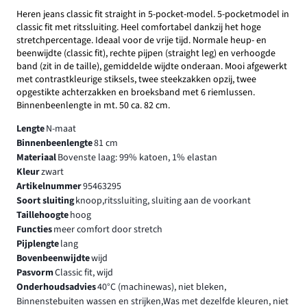
Heren jeans classic fit straight in 5-pocket-model. 5-pocketmodel in
classic fit met ritssluiting. Heel comfortabel dankzij het hoge
stretchpercentage. Ideaal voor de vrije tijd. Normale heup- en
beenwijdte (classic fit), rechte pijpen (straight leg) en verhoogde
band (zit in de taille), gemiddelde wijdte onderaan. Mooi afgewerkt
met contrastkleurige stiksels, twee steekzakken opzij, twee
opgestikte achterzakken en broeksband met 6 riemlussen.
Binnenbeenlengte in mt. 50 ca. 82 cm.
Lengte
N-maat
Binnenbeenlengte
81 cm
Materiaal
Bovenste laag: 99% katoen, 1% elastan
Kleur
zwart
Artikelnummer
95463295
Soort sluiting
knoop,ritssluiting, sluiting aan de voorkant
Taillehoogte
hoog
Functies
meer comfort door stretch
Pijplengte
lang
Bovenbeenwijdte
wijd
Pasvorm
Classic fit, wijd
Onderhoudsadvies
40°C (machinewas), niet bleken,
Binnenstebuiten wassen en strijken,Was met dezelfde kleuren, niet