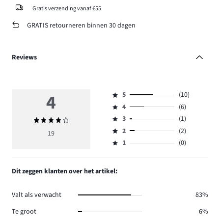
Gratis verzending vanaf €55
GRATIS retourneren binnen 30 dagen
Reviews
4
5
(10)
Beoordeling
4
(6)
5,
Beoordeling
aantal
3
(1)
Gemiddelde
4,
Beoordeling
reviews
beoordeling
aantal
2
(2)
3,
19
Beoordeling
10.
4
reviews
aantal
1
(0)
2,
Beoordeling
6.
reviews
aantal
1,
1.
reviews
aantal
Dit zeggen klanten over het artikel:
2.
reviews
0.
Valt als verwacht
83%
Te groot
6%