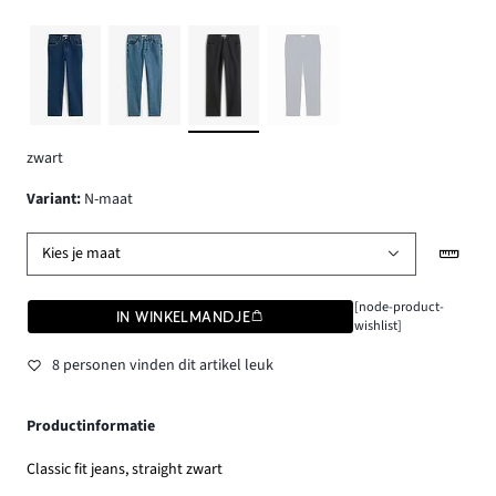
zwart
Variant
:
N-maat
Kies je maat
[node-product-
IN WINKELMANDJE
wishlist]
8 personen vinden dit artikel leuk
Productinformatie
Classic fit jeans, straight zwart