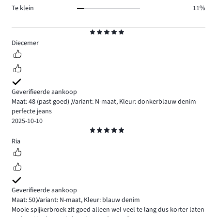
Te klein
11%
Beoordeling
5
Diecemer
Geverifieerde aankoop
Maat: 48
(past goed)
,
Variant: N-maat,
Kleur: donkerblauw denim
perfecte jeans
2025-10-10
Beoordeling
5
Ria
Geverifieerde aankoop
Maat: 50
,
Variant: N-maat,
Kleur: blauw denim
Mooie spijkerbroek zit goed alleen wel veel te lang dus korter laten