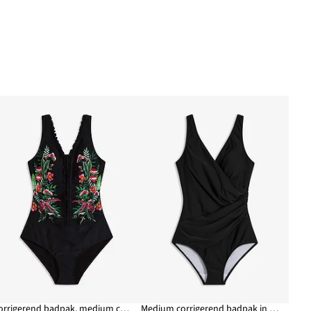
Corrigerend badpak, medium corrigerend
Medium corrigerend badpak in wikkellook