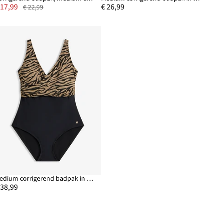
 17,99
€ 26,99
€ 22,99
Medium corrigerend badpak in wikkellook met glanzend materiaal
 38,99