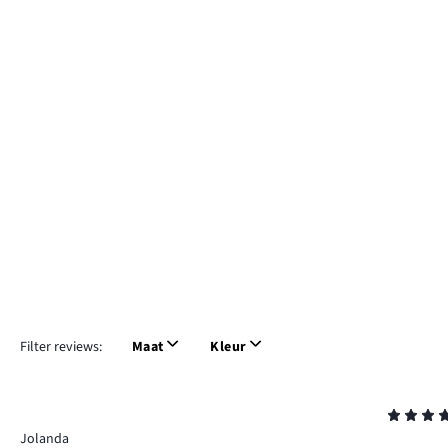
Filter reviews:
Maat
Kleur
Beoordeling
4
Jolanda