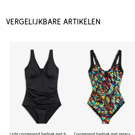
VERGELIJKBARE ARTIKELEN
Licht corrigerend badpak met brede bandjes
Corrigerend badpak met gerecycled polyamide, medium corrigerend