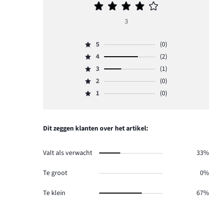
Gemiddelde
beoordeling
3
4
5
(0)
Beoordeling
4
(2)
5,
Beoordeling
aantal
3
(1)
4,
Beoordeling
reviews
aantal
2
(0)
3,
Beoordeling
0.
reviews
aantal
1
(0)
2,
Beoordeling
2.
reviews
aantal
1,
1.
reviews
aantal
0.
reviews
Dit zeggen klanten over het artikel:
0.
Valt als verwacht
33%
Te groot
0%
Te klein
67%