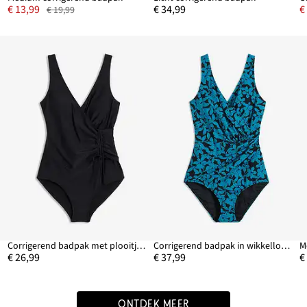
€ 13,99
€ 34,99
€
€ 19,99
Corrigerend badpak met plooitjes, licht corrigerend
Corrigerend badpak in wikkellook, medium corrigerend
€ 26,99
€ 37,99
€
ONTDEK MEER