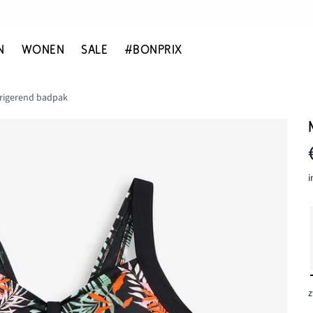
N
WONEN
SALE
#BONPRIX
rigerend badpak
i