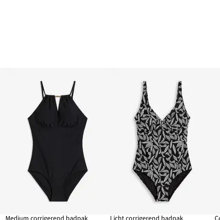
Medium corrigerend badpak
Licht corrigerend badpak