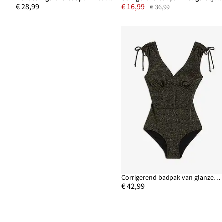
€ 28,99
€ 16,99
€ 36,99
Corrigerend badpak van glanzend materiaal, licht corrigerend
€ 42,99