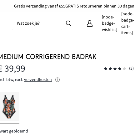
Gratis verzending vanaf €55
GRATIS retourneren binnen 30 dagen
[node-
[node-
badge-
Wat zoek je?
badge-
cart-
wishlist]
items]
MEDIUM CORRIGEREND BADPAK
€ 39,99
(3)
ncl. btw, excl.
verzendkosten
zwart gebloemd