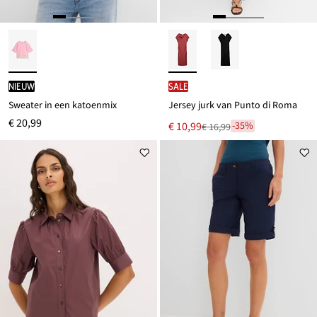
Nieuw
SALE
Sweater in een katoenmix
Jersey jurk van Punto di Roma
€ 20,99
Nu
€ 10,99
-35%
€ 16,99
Van
voor
€ 16,99