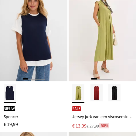
Nieuw
SALE
Spencer
Jersey jurk van een viscosemix met schoudervullingen
€ 19,99
Nu
€ 13,99
-50%
€ 27,99
Van
voor
€ 27,99