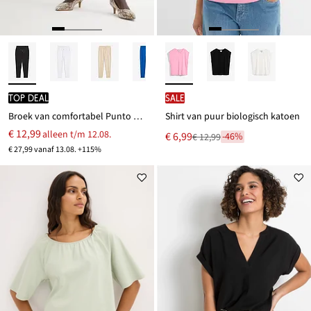
TOP DEAL
SALE
Broek van comfortabel Punto di Roma
Shirt van puur biologisch katoen
€ 12,99
alleen t/m 12.08.
Nu
€ 6,99
-46%
€ 12,99
Van
voor
€ 27,99 vanaf 13.08. +115%
€ 12,99