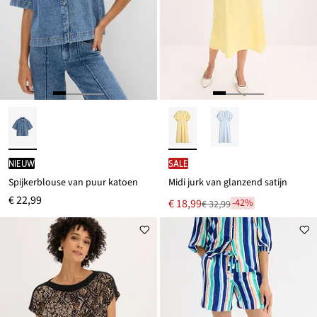
Nieuw
SALE
Spijkerblouse van puur katoen
Midi jurk van glanzend satijn
€ 22,99
Nu
€ 18,99
-42%
€ 32,99
Van
voor
€ 32,99