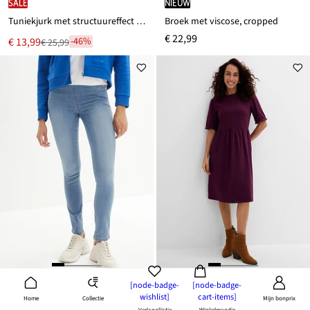
SALE
Nieuw
Tuniekjurk met structuureffect in een soepele viscosemix
Broek met viscose, cropped
€ 22,99
Nu
€ 13,99
-46%
€ 25,99
Van
voor
€ 25,99
[node-badge-
[node-badge-
wishlist]
cart-items]
Collectie
Home
Mijn bonprix