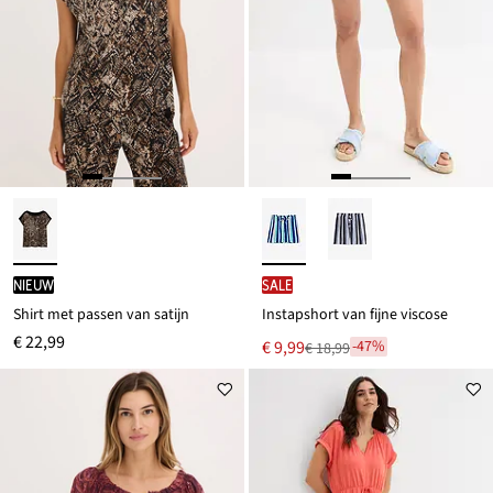
Nieuw
SALE
Shirt met passen van satijn
Instapshort van fijne viscose
€ 22,99
Nu
€ 9,99
-47%
€ 18,99
Van
voor
€ 18,99