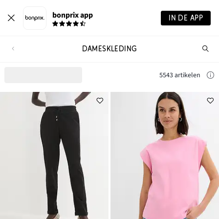
bonprix app
IN DE APP
DAMESKLEDING
Wa
zo
je?
5543 artikelen