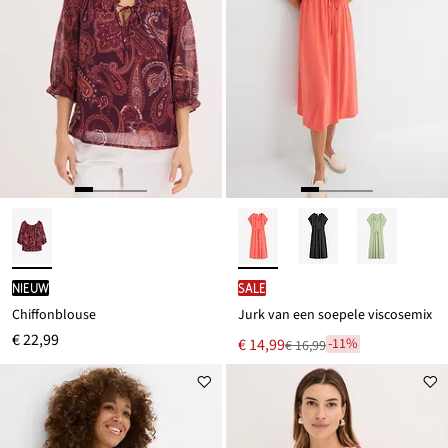
Nieuw
SALE
Chiffonblouse
Jurk van een soepele viscosemix
€ 22,99
Nu
€ 14,99
-11%
€ 16,99
Van
voor
€ 16,99