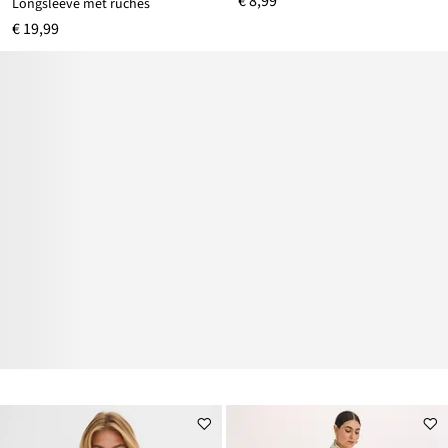
€ 8,99
Longsleeve met ruches
€ 19,99