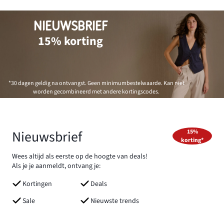
NIEUWSBRIEF
15% korting
*30 dagen geldig na ontvangst. Geen minimumbestelwaarde. Kan niet
worden gecombineerd met andere kortingscodes.
Nieuwsbrief
15%
korting*
Wees altijd als eerste op de hoogte van deals!
Als je je aanmeldt, ontvang je:
Kortingen
Deals
Sale
Nieuwste trends