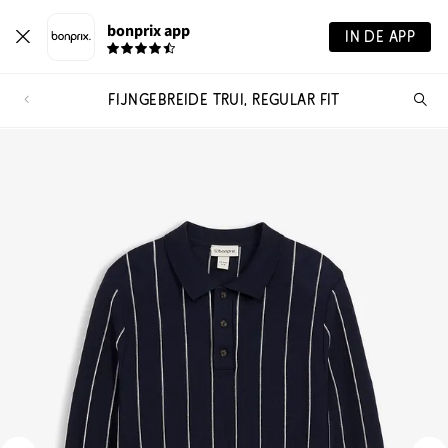
bonprix app
IN DE APP
FIJNGEBREIDE TRUI, REGULAR FIT
Wa
zo
je?