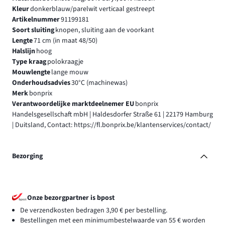
Kleur
donkerblauw/parelwit verticaal gestreept
Artikelnummer
91199181
Soort sluiting
knopen, sluiting aan de voorkant
Lengte
71 cm (in maat 48/50)
Halslijn
hoog
Type kraag
polokraagje
Mouwlengte
lange mouw
Onderhoudsadvies
30°C (machinewas)
Merk
bonprix
Verantwoordelijke marktdeelnemer EU
bonprix
Handelsgesellschaft mbH | Haldesdorfer Straße 61 | 22179 Hamburg
| Duitsland, Contact: https://fl.bonprix.be/klantenservices/contact/
Bezorging
Onze bezorgpartner is bpost
De verzendkosten bedragen 3,90 € per bestelling.
Bestellingen met een minimumbestelwaarde van 55 € worden