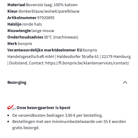
Materiaal
Bovenste laag: 100% katoen
Kleur
donkerblauw/wolwit/parelblauw
Artikelnummer
97920895
Halslijn
ronde hals
Mouwlengte
lange mouw
Onderhoudsadvies
30°C (machinewas)
Merk
bonprix
Verantwoordelijke marktdeelnemer EU
bonprix
Handelsgesellschaft mbH | Haldesdorfer Straße 61 | 22179 Hamburg
| Duitsland, Contact: https://fl.bonprix.be/klantenservices/contact/
Bezorging
Onze bezorgpartner is bpost
De verzendkosten bedragen 3,90 € per bestelling.
Bestellingen met een minimumbestelwaarde van 55 € worden
gratis bezorgd.