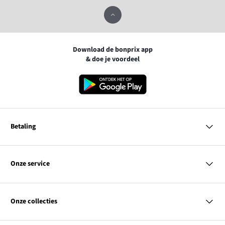
Download de bonprix app
& doe je voordeel
Betaling
MasterCard
VISA
Onze service
Bancontact
Vragen & antwoorden
PayPal
Bezorgen
Onze collecties
Achteraf betalen
Betaalmethoden
Retourneren & terugbetalen