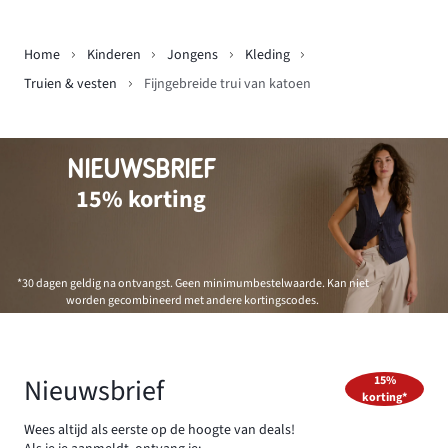
Home
Kinderen
Jongens
Kleding
Truien & vesten
Fijngebreide trui van katoen
NIEUWSBRIEF
15% korting
*30 dagen geldig na ontvangst. Geen minimumbestelwaarde. Kan niet
worden gecombineerd met andere kortingscodes.
Nieuwsbrief
15%
korting*
Wees altijd als eerste op de hoogte van deals!