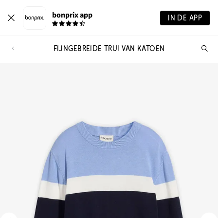
bonprix app
IN DE APP
FIJNGEBREIDE TRUI VAN KATOEN
Wa
zo
je?