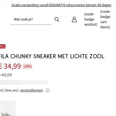
Gratis verzending vanaf €55
GRATIS retourneren binnen 30 dagen
[node-
[node-
badge-
Wat zoek je?
badge-
cart-
wishlist]
items]
SALE
FILA CHUNKY SNEAKER MET LICHTE ZOOL
€ 34,99
-18%
€ 42,99
ncl. btw, excl.
verzendkosten