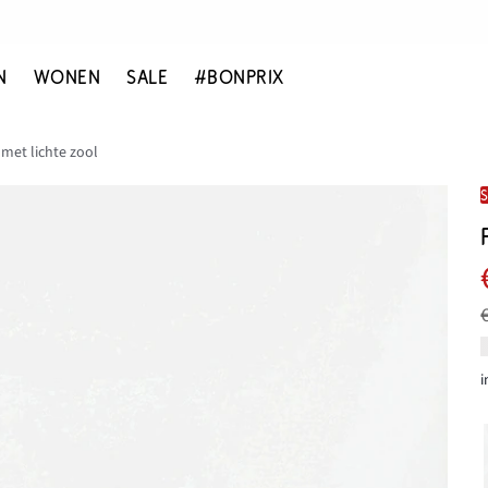
N
WONEN
SALE
#BONPRIX
met lichte zool
i