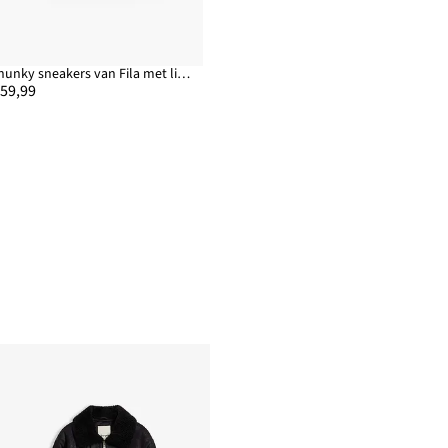
Chunky sneakers van Fila met lichte loopzool
 59,99