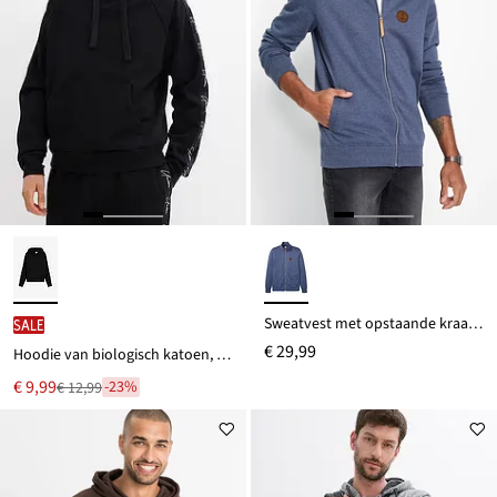
Sweatvest met opstaande kraag en imitatieleren details
SALE
€ 29,99
Hoodie van biologisch katoen, loose fit
Nu
€ 9,99
-23%
€ 12,99
Van
voor
€ 12,99