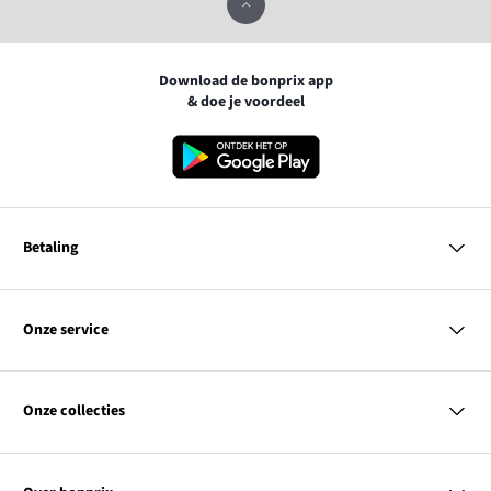
Download de bonprix app
& doe je voordeel
Betaling
MasterCard
VISA
Onze service
Bancontact
Vragen & antwoorden
PayPal
Bezorgen
Onze collecties
Achteraf betalen
Betaalmethoden
Retourneren & terugbetalen
Dames
Kortingcodes & acties
Heren