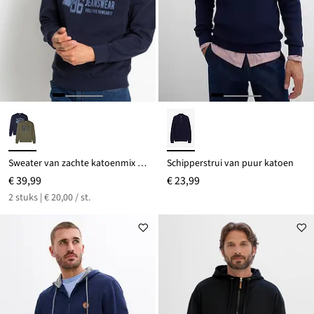
Sweater van zachte katoenmix (set van 2)
Schipperstrui van puur katoen
€ 39,99
€ 23,99
2 stuks | € 20,00 / st.