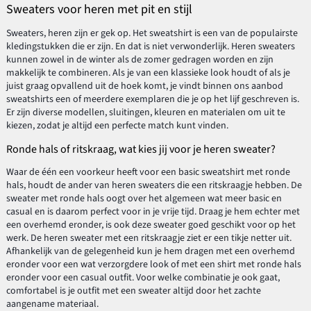
Sweaters voor heren met pit en stijl
Sweaters, heren zijn er gek op. Het sweatshirt is een van de populairste
kledingstukken die er zijn. En dat is niet verwonderlijk. Heren sweaters
kunnen zowel in de winter als de zomer gedragen worden en zijn
makkelijk te combineren. Als je van een klassieke look houdt of als je
juist graag opvallend uit de hoek komt, je vindt binnen ons aanbod
sweatshirts een of meerdere exemplaren die je op het lijf geschreven is.
Er zijn diverse modellen, sluitingen, kleuren en materialen om uit te
kiezen, zodat je altijd een perfecte match kunt vinden.
Ronde hals of ritskraag, wat kies jij voor je heren sweater?
Waar de één een voorkeur heeft voor een basic sweatshirt met ronde
hals, houdt de ander van heren sweaters die een ritskraagje hebben. De
sweater met ronde hals oogt over het algemeen wat meer basic en
casual en is daarom perfect voor in je vrije tijd. Draag je hem echter met
een overhemd eronder, is ook deze sweater goed geschikt voor op het
werk. De heren sweater met een ritskraagje ziet er een tikje netter uit.
Afhankelijk van de gelegenheid kun je hem dragen met een overhemd
eronder voor een wat verzorgdere look of met een shirt met ronde hals
eronder voor een casual outfit. Voor welke combinatie je ook gaat,
comfortabel is je outfit met een sweater altijd door het zachte
aangename materiaal.