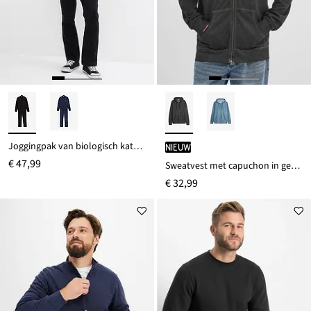
Joggingpak van biologisch katoen (2-dlg. set)
Nieuw
€ 47,99
Sweatvest met capuchon in gewassen look, van puur katoen
€ 32,99