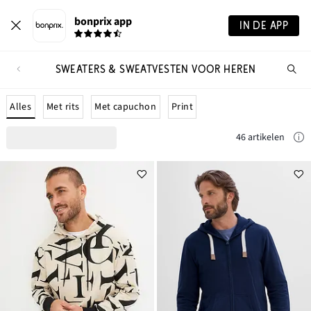
bonprix app
IN DE APP
SWEATERS & SWEATVESTEN VOOR HEREN
Wa
zo
je?
Alles
Met rits
Met capuchon
Print
46 artikelen