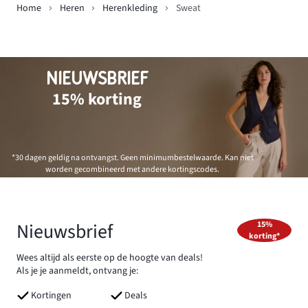
Home
Heren
Herenkleding
Sweat
NIEUWSBRIEF
15% korting
*30 dagen geldig na ontvangst. Geen minimumbestelwaarde. Kan niet
worden gecombineerd met andere kortingscodes.
Nieuwsbrief
15%
korting*
Wees altijd als eerste op de hoogte van deals!
Als je je aanmeldt, ontvang je:
Kortingen
Deals