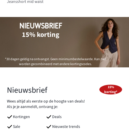
Jeansshort mid waist
NIEUWSBRIEF
15% korting
*30 dagen geldig na ontvangst. Geen minimumbestelwaarde. Kan niet
worden gecombineerd met andere kortingscodes.
Nieuwsbrief
15%
korting*
Wees altijd als eerste op de hoogte van deals!
Als je je aanmeldt, ontvang je:
Kortingen
Deals
Sale
Nieuwste trends