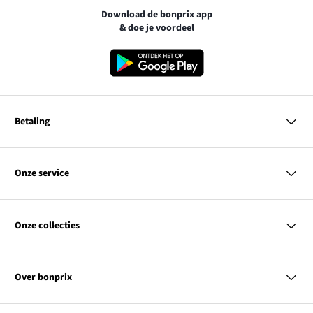
Download de bonprix app
& doe je voordeel
Betaling
MasterCard
VISA
Onze service
Bancontact
Vragen & antwoorden
PayPal
Bezorgen
Onze collecties
Achteraf betalen
Betaalmethoden
Retourneren & terugbetalen
Dames
Kortingcodes & acties
Heren
Maatadvies
Over bonprix
Kinderen
Contact
Wonen
Link
Ons bedrijf