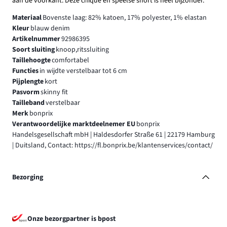
aan de voorkant. Deze chique en speelse short is heel bijzonder.
Materiaal
Bovenste laag: 82% katoen, 17% polyester, 1% elastan
Kleur
blauw denim
Artikelnummer
92986395
Soort sluiting
knoop,ritssluiting
Taillehoogte
comfortabel
Functies
in wijdte verstelbaar tot 6 cm
Pijplengte
kort
Pasvorm
skinny fit
Tailleband
verstelbaar
Merk
bonprix
Verantwoordelijke marktdeelnemer EU
bonprix
Handelsgesellschaft mbH | Haldesdorfer Straße 61 | 22179 Hamburg
| Duitsland, Contact: https://fl.bonprix.be/klantenservices/contact/
Bezorging
Onze bezorgpartner is bpost