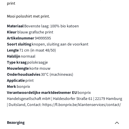
print
Mooi poloshirt met print.
Materiaal
Bovenste laag: 100% bio katoen
Kleur
blauw grafische print
Artikelnummer
94999595
Soort sluiting
knopen, sluiting aan de voorkant
Lengte
71 cm (in maat 48/50)
Halslijn
normaal
Type kraag
polokraagje
Mouwlengte
korte mouw
Onderhoudsadvies
30°C (machinewas)
Applicatie
print
Merk
bonprix
Verantwoordelijke marktdeelnemer EU
bonprix
Handelsgesellschaft mbH | Haldesdorfer Straße 61 | 22179 Hamburg
| Duitsland, Contact: https://fl.bonprix.be/klantenservices/contact/
Bezorging