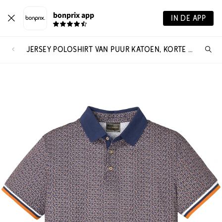
bonprix app
IN DE APP
JERSEY POLOSHIRT VAN PUUR KATOEN, KORTE MOUW
Wa
zo
je?