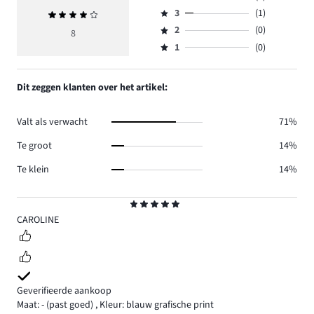
Beoordeling
aantal
3
(1)
Gemiddelde
4,
Beoordeling
reviews
beoordeling
aantal
2
(0)
3,
8
Beoordeling
4.
4
reviews
aantal
1
(0)
2,
Beoordeling
3.
reviews
aantal
1,
1.
reviews
aantal
Dit zeggen klanten over het artikel:
0.
reviews
0.
Valt als verwacht
71%
Te groot
14%
Te klein
14%
Beoordeling
5
CAROLINE
Geverifieerde aankoop
Maat: -
(past goed)
,
Kleur: blauw grafische print