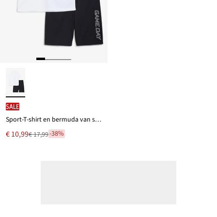
SALE
Sport-T-shirt en bermuda van sneldrogend materiaal (2 dlg.-set)
Nu
€ 10,99
-38%
€ 17,99
Van
voor
€ 17,99