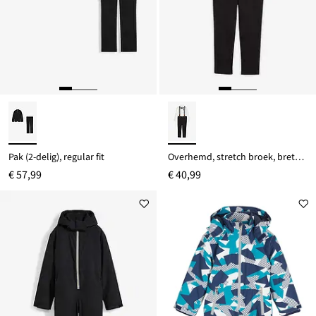
Pak (2-delig), regular fit
Overhemd, stretch broek, bretels en vlinderstrik (4-dlg. set)
€ 57,99
€ 40,99