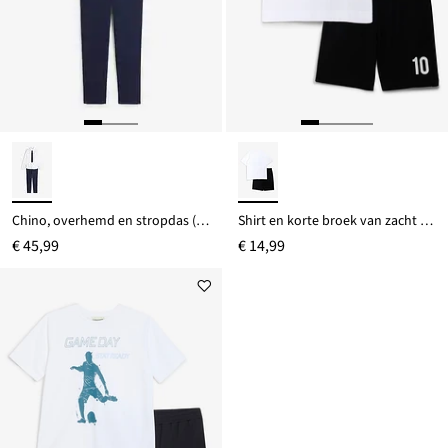
Chino, overhemd en stropdas (3-dlg. set)
Shirt en korte broek van zacht biologisch katoen (2-dlg. set)
€ 45,99
€ 14,99