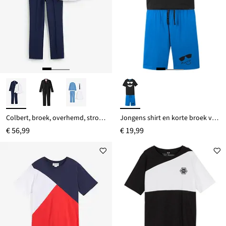
Colbert, broek, overhemd, stropdas (4-dlg. pak)
Jongens shirt en korte broek van biologisch katoen (2-dlg. set)
€ 56,99
€ 19,99