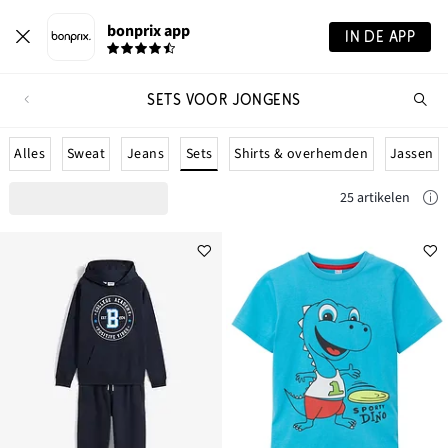
bonprix app
IN DE APP
SETS VOOR JONGENS
Wa
zo
je?
Sets
Alles
Sweat
Jeans
Shirts & overhemden
Jassen
25 artikelen