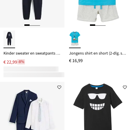
Kinder sweater en sweatpants van zahct katoen (2-dlg. set)
Jongens shirt en short (2-dlg. set)
€ 16,99
€ 22,99
-8%