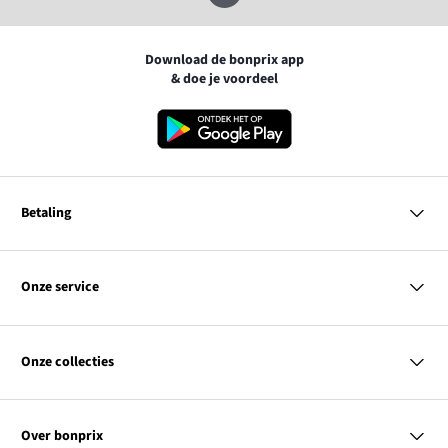
Download de bonprix app
& doe je voordeel
Betaling
MasterCard
VISA
Onze service
Bancontact
Vragen & antwoorden
PayPal
Bezorgen
Onze collecties
Achteraf betalen
Betaalmethoden
Retourneren & terugbetalen
Dames
Kortingcodes & acties
Heren
Maatadvies
Over bonprix