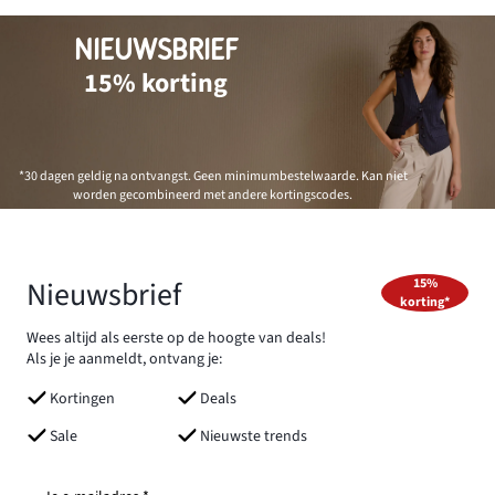
NIEUWSBRIEF
15% korting
*30 dagen geldig na ontvangst. Geen minimumbestelwaarde. Kan niet
worden gecombineerd met andere kortingscodes.
Nieuwsbrief
15%
korting*
Wees altijd als eerste op de hoogte van deals!
Als je je aanmeldt, ontvang je:
Kortingen
Deals
Sale
Nieuwste trends