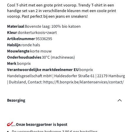
Cool T-shirt met een grote print voorop. Trendy T-shirt in een
handige set van 2 in verschillende kleuren met een coole print
voorop. Past perfect bij een jeans en sneakers!
Materiaal
Bovenste laag: 100% bio katoen
Kleur
donkerturkoois+zwart
Artikelnummer
95336295
Halslijn
ronde hals
Mouwlengte
korte mouw
Onderhoudsadvies
30°C (machinewas)
Merk
bonprix
Verantwoordelijke marktdeelnemer EU
bonprix
Handelsgesellschaft mbH | Haldesdorfer Straße 61 | 22179 Hamburg
| Duitsland, Contact: https://fl.bonprix.be/klantenservices/contact/
Bezorging
Onze bezorgpartner is bpost