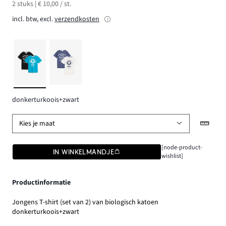
2 stuks | € 10,00 / st.
incl. btw, excl.
verzendkosten
donkerturkoois+zwart
Kies je maat
[node-product-
IN WINKELMANDJE
wishlist]
Productinformatie
Jongens T-shirt (set van 2) van biologisch katoen
donkerturkoois+zwart