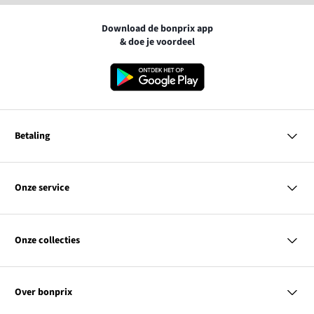
Download de bonprix app
& doe je voordeel
Betaling
MasterCard
VISA
Onze service
Bancontact
Vragen & antwoorden
PayPal
Bezorgen
Onze collecties
Achteraf betalen
Betaalmethoden
Retourneren & terugbetalen
Dames
Kortingcodes & acties
Heren
Maatadvies
Over bonprix
Kinderen
Contact