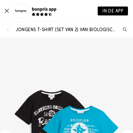
bonprix app
IN DE APP
JONGENS T-SHIRT (SET VAN 2) VAN BIOLOGISCH KATOEN
Wa
zo
je?