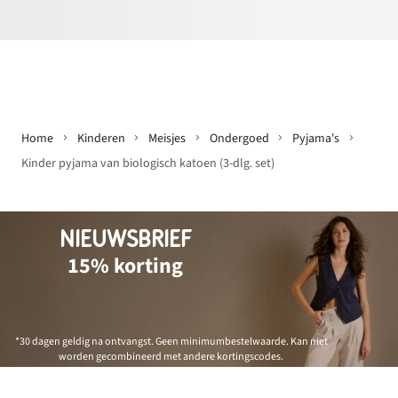
Home
Kinderen
Meisjes
Ondergoed
Pyjama's
Kinder pyjama van biologisch katoen (3-dlg. set)
NIEUWSBRIEF
15% korting
*30 dagen geldig na ontvangst. Geen minimumbestelwaarde. Kan niet
worden gecombineerd met andere kortingscodes.