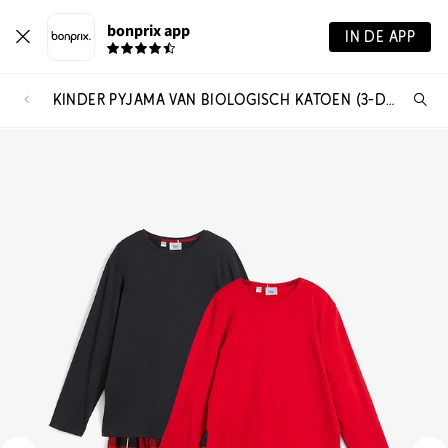
bonprix app
IN DE APP
KINDER PYJAMA VAN BIOLOGISCH KATOEN (3-DLG. SET)
Wa
zo
je?