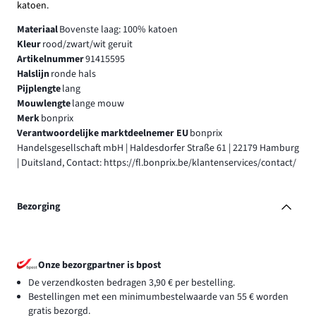
katoen.
Materiaal
Bovenste laag: 100% katoen
Kleur
rood/zwart/wit geruit
Artikelnummer
91415595
Halslijn
ronde hals
Pijplengte
lang
Mouwlengte
lange mouw
Merk
bonprix
Verantwoordelijke marktdeelnemer EU
bonprix
Handelsgesellschaft mbH | Haldesdorfer Straße 61 | 22179 Hamburg
| Duitsland, Contact: https://fl.bonprix.be/klantenservices/contact/
Bezorging
Onze bezorgpartner is bpost
De verzendkosten bedragen 3,90 € per bestelling.
Bestellingen met een minimumbestelwaarde van 55 € worden
gratis bezorgd.