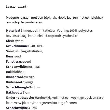
Laarzen zwart
Moderne laarzen met een blokhak. Mooie laarzen met een blokhak
om volop te combineren.
Materiaal
Binnenzool: imitatieleer; Voering: 100% polyester;
Bovenste laag: imitatieleer; Loopzool: synthetisch
Kleur
zwart
Artikelnummer
94894095
Soort sluiting
ritssluiting
Neus
rond
Functies
gevoerd
Schoenwijdte
normaal
Hak
blokhak
Binnenzool
overige
Buitenzool
overige
Schachthoogte
34.5 cm
Hakhoogte
6 cm
Onderhoudsadvies
Hardnekkig vuil met een vochtige doek en care
foam verwijderen.,impregneren,Vochtig afnemen
Schachtwijdte
41 cm