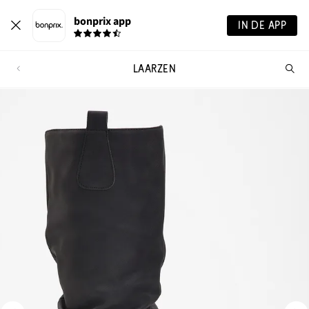
bonprix app
IN DE APP
LAARZEN
Wa
zo
je?