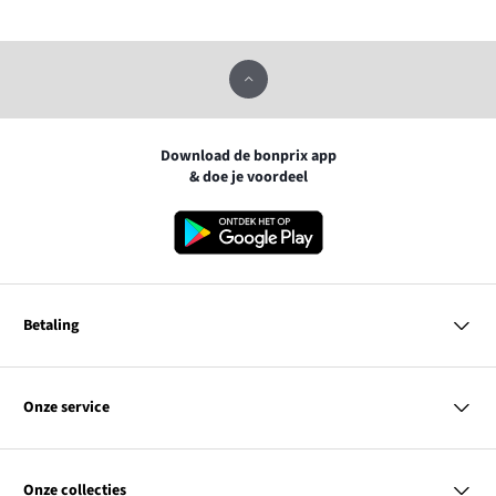
Download de bonprix app
& doe je voordeel
Betaling
MasterCard
VISA
Onze service
Bancontact
Vragen & antwoorden
PayPal
Bezorgen
Onze collecties
Achteraf betalen