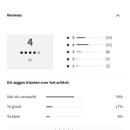
Reviews
4
5
(15)
Beoordeling
4
(21)
5,
Beoordeling
aantal
3
(8)
Gemiddelde
4,
Beoordeling
reviews
beoordeling
aantal
2
(1)
3,
47
Beoordeling
15.
4
reviews
aantal
1
(2)
2,
Beoordeling
21.
reviews
aantal
1,
8.
reviews
aantal
Dit zeggen klanten over het artikel:
1.
reviews
2.
Valt als verwacht
74%
Te groot
17%
Te klein
9%