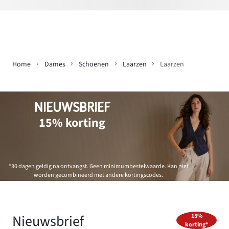
Home
Dames
Schoenen
Laarzen
Laarzen
NIEUWSBRIEF
15% korting
*30 dagen geldig na ontvangst. Geen minimumbestelwaarde. Kan niet
worden gecombineerd met andere kortingscodes.
Nieuwsbrief
15%
korting*