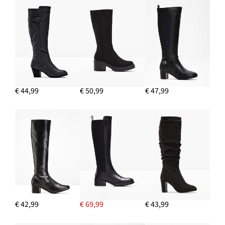
IN WINKELMANDJE
Wikkelarmband met levensboomhanger
€ 10,99
IN WINKELMANDJE
Jurk van soepele viscose
€ 22,99
€ 44,99
€ 50,99
€ 47,99
IN WINKELMANDJE
€ 42,99
€ 69,99
€ 43,99