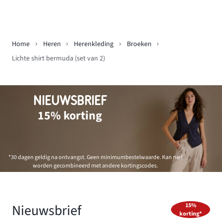
Home
Heren
Herenkleding
Broeken
Lichte shirt bermuda (set van 2)
NIEUWSBRIEF
15% korting
*30 dagen geldig na ontvangst. Geen minimumbestelwaarde. Kan niet
worden gecombineerd met andere kortingscodes.
Nieuwsbrief
15%
korting*