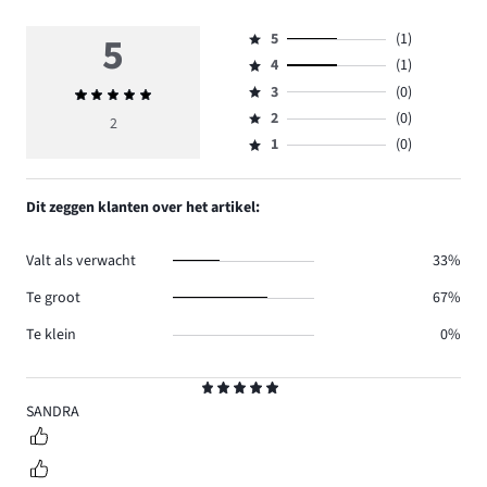
5
5
(1)
Beoordeling
4
(1)
5,
Beoordeling
aantal
3
(0)
Gemiddelde
4,
Beoordeling
reviews
beoordeling
aantal
2
(0)
3,
2
Beoordeling
1.
5
reviews
aantal
1
(0)
2,
Beoordeling
1.
reviews
aantal
1,
0.
reviews
aantal
Dit zeggen klanten over het artikel:
0.
reviews
0.
Valt als verwacht
33%
Te groot
67%
Te klein
0%
Beoordeling
5
SANDRA