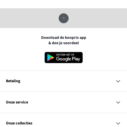
Download de bonprix app
& doe je voordeel
Betaling
MasterCard
VISA
Onze service
Bancontact
Vragen & antwoorden
PayPal
Bezorgen
Onze collecties
Achteraf betalen
Betaalmethoden