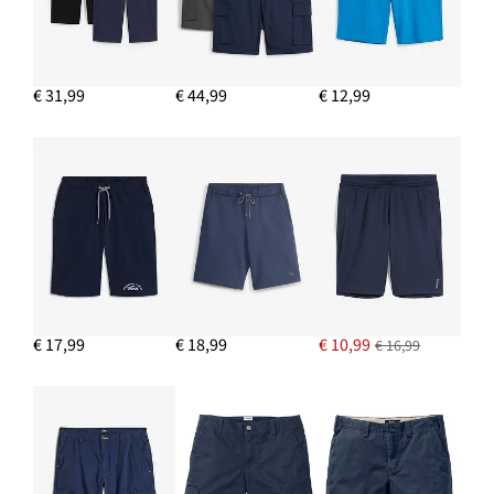
IN WINKELMANDJE
Sweater in regular fit
€ 15,99
€ 31,99
€ 44,99
€ 12,99
IN WINKELMANDJE
T-shirt (set van 5)
€ 36,99
IN WINKELMANDJE
€ 17,99
€ 18,99
€ 10,99
€ 16,99