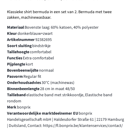
Klassieke shirt bermuda in een set van 2. Bermuda met twee
zakken, machinewasbaar.
Materiaal
Bovenste laag: 60% katoen, 40% polyester
Kleur
donkerblauw+zwart
Artikelnummer
92382695
Soort sluiting
bindstrikje
Taillehoogte
comfortabel
Functies
Extra comfortabel
Pijplengte
kort
Bovenbeenwijdte
normaal
Pasvorm
Regular fit
Onderhoudsadvies
30°C (machinewas)
Binnenbeenlengte
28 cm in maat 48/50
Tailleband
elastische band met strikkoordje, Elastische band
rondom
Merk
bonprix
Verantwoordelijke marktdeelnemer EU
bonprix
Handelsgesellschaft mbH | Haldesdorfer Straße 61 | 22179 Hamburg
| Duitsland, Contact: https://fl.bonprix.be/klantenservices/contact/