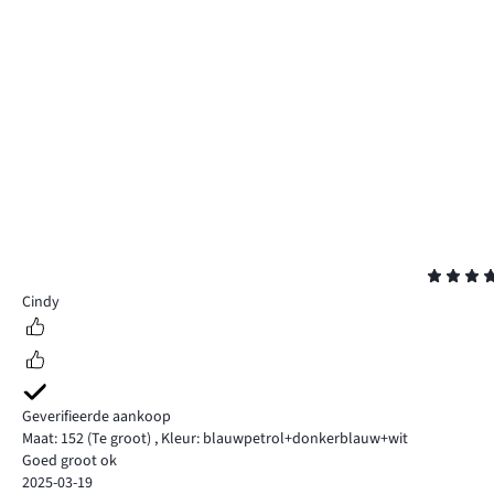
Beoordeling
5
Cindy
Geverifieerde aankoop
Maat: 152
(Te groot)
,
Kleur: blauwpetrol+donkerblauw+wit
Goed groot ok
2025-03-19