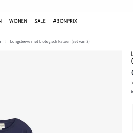
N
WONEN
SALE
#BONPRIX
n
Longsleeve met biologisch katoen (set van 3)
3
i