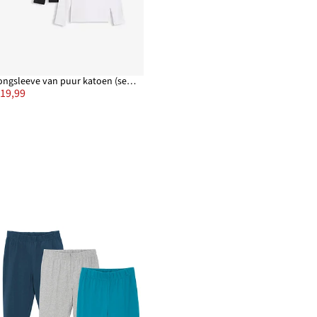
Longsleeve van puur katoen (set van 3)
 19,99