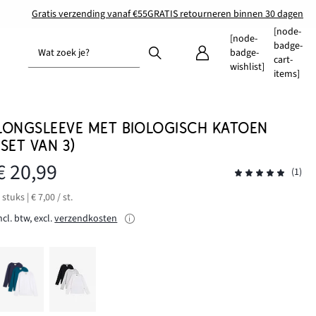
Gratis verzending vanaf €55
GRATIS retourneren binnen 30 dagen
[node-
[node-
badge-
Wat zoek je?
badge-
cart-
wishlist]
items]
LONGSLEEVE MET BIOLOGISCH KATOEN
(SET VAN 3)
€ 20,99
(1)
 stuks | € 7,00 / st.
ncl. btw, excl.
verzendkosten