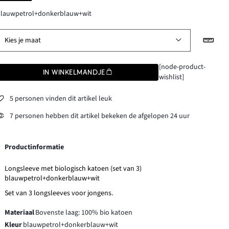
blauwpetrol+donkerblauw+wit
Kies je maat
[node-product-
IN WINKELMANDJE
wishlist]
5 personen vinden dit artikel leuk
7 personen hebben dit artikel bekeken de afgelopen 24 uur
Productinformatie
Longsleeve met biologisch katoen (set van 3)
blauwpetrol+donkerblauw+wit
Set van 3 longsleeves voor jongens.
Materiaal
Bovenste laag: 100% bio katoen
Kleur
blauwpetrol+donkerblauw+wit