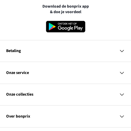
Download de bonprix app
& doe je voordeel
Betaling
MasterCard
VISA
Onze service
Bancontact
Vragen & antwoorden
PayPal
Bezorgen
Onze collecties
Achteraf betalen
Betaalmethoden
Retourneren & terugbetalen
Dames
Kortingcodes & acties
Heren
Maatadvies
Over bonprix
Kinderen
Contact
Wonen
Link
Ons bedrijf