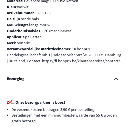
Materiaal
Bovenste laag: 100% bio katoen
Kleur
wolwit
Artikelnummer
96999195
Halslijn
ronde hals
Mouwlengte
lange mouw
Onderhoudsadvies
30°C (machinewas)
Applicatie
pailletten
Merk
bonprix
Verantwoordelijke marktdeelnemer EU
bonprix
Handelsgesellschaft mbH | Haldesdorfer Straße 61 | 22179 Hamburg
| Duitsland, Contact: https://fl.bonprix.be/klantenservices/contact/
Bezorging
Onze bezorgpartner is bpost
De verzendkosten bedragen 3,90 € per bestelling.
Bestellingen met een minimumbestelwaarde van 55 € worden
gratis bezorgd.