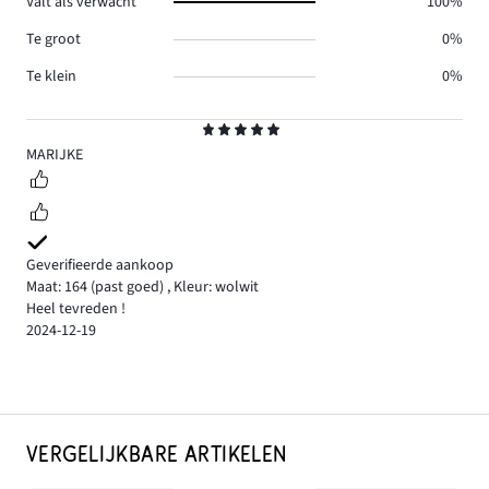
Valt als verwacht
100%
Te groot
0%
Te klein
0%
Beoordeling
5
MARIJKE
Geverifieerde aankoop
Maat: 164
(past goed)
,
Kleur: wolwit
Heel tevreden !
2024-12-19
VERGELIJKBARE ARTIKELEN