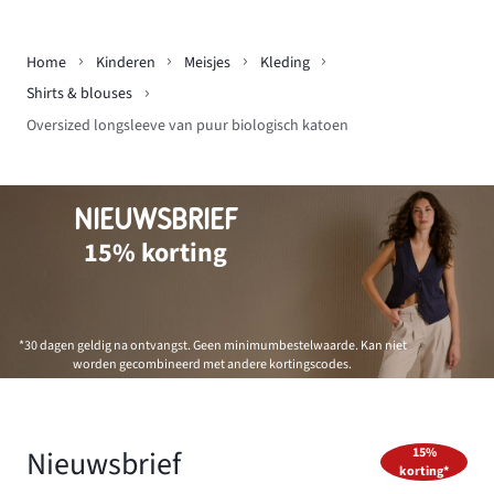
Home
Kinderen
Meisjes
Kleding
Shirts & blouses
Oversized longsleeve van puur biologisch katoen
NIEUWSBRIEF
15% korting
*30 dagen geldig na ontvangst. Geen minimumbestelwaarde. Kan niet
worden gecombineerd met andere kortingscodes.
Nieuwsbrief
15%
korting*