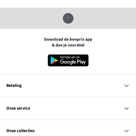
Download de bonprix app
& doe je voordeel
Betaling
MasterCard
VISA
Onze service
Bancontact
Vragen & antwoorden
PayPal
Bezorgen
Onze collecties
Achteraf betalen
Betaalmethoden