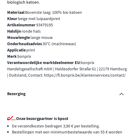
biologisch katoen.
Materiaal
Bovenste laag: 100% bio katoen
Kleur
beige met luipaardprint
Artikelnummer
93479195
Halslijn
ronde hals
Mouwlengte
lange mouw
Onderhoudsadvies
30°C (machinewas)
Applicatie
print
Merk
bonprix
Verantwoordelijke marktdeelnemer EU
bonprix
Handelsgesellschaft mbH | Haldesdorfer Straße 61 | 22179 Hamburg
| Duitsland, Contact: https://fl.bonprix.be/klantenservices/contact/
Bezorging
Onze bezorgpartner is bpost
De verzendkosten bedragen 3,90 € per bestelling.
Bestellingen met een minimumbestelwaarde van 55 € worden