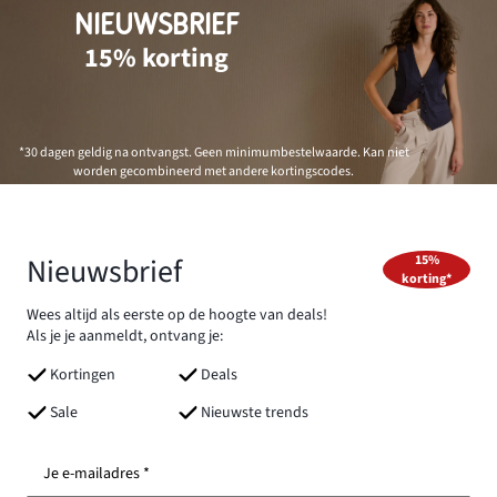
NIEUWSBRIEF
15% korting
*30 dagen geldig na ontvangst. Geen minimumbestelwaarde. Kan niet
worden gecombineerd met andere kortingscodes.
Nieuwsbrief
15%
korting*
Wees altijd als eerste op de hoogte van deals!
Als je je aanmeldt, ontvang je:
Kortingen
Deals
Sale
Nieuwste trends
Je e-mailadres *