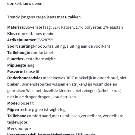
donkerblauw denim
Trendy jongens cargo jeans met 6 zakken.
Materiaal
Bovenste laag: 82% katoen, 17% polyester, 1% elastan
Kleur
donkerblauw denim
Artikelnummer
96528795
Soort sluiting
knoop,ritssluiting, sluiting aan de voorkant
Taillehoogte
comfortabel
Functies
verstelbare wijdte
Pijplengte
lang
Pasvorm
Loose fit
Onderhoudsadvies
machinewas 30°C makkelijk in onderhoud, niet
bleken, Binnenstebuiten wassen en strijken,Fijn wasmiddelen
gebruiken,Was met dezelfde kleuren, niet reinigen (cirkel - kruis),
niet in de droger drogen, koud strijken
Model
loose fit
Pijpen
rechte pijpen (straight leg)
Tailleband
comfortband,met riemlussen,verstelbaar, Verstelbare
taillewijdte
Merk
bonprix