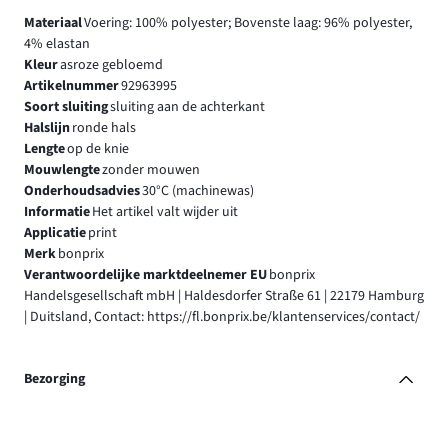
Materiaal
Voering: 100% polyester; Bovenste laag: 96% polyester,
4% elastan
Kleur
asroze gebloemd
Artikelnummer
92963995
Soort sluiting
sluiting aan de achterkant
Halslijn
ronde hals
Lengte
op de knie
Mouwlengte
zonder mouwen
Onderhoudsadvies
30°C (machinewas)
Informatie
Het artikel valt wijder uit
Applicatie
print
Merk
bonprix
Verantwoordelijke marktdeelnemer EU
bonprix
Handelsgesellschaft mbH | Haldesdorfer Straße 61 | 22179 Hamburg
| Duitsland, Contact: https://fl.bonprix.be/klantenservices/contact/
Bezorging