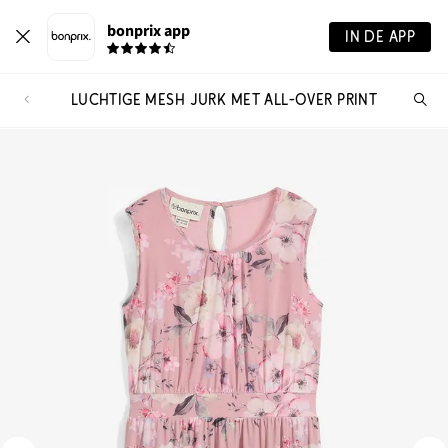
bonprix app
IN DE APP
LUCHTIGE MESH JURK MET ALL-OVER PRINT
Wa
zo
je?