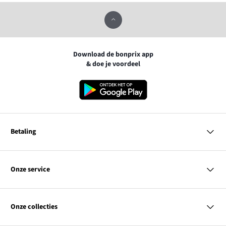
Download de bonprix app
& doe je voordeel
Betaling
MasterCard
VISA
Onze service
Bancontact
Vragen & antwoorden
PayPal
Bezorgen
Onze collecties
Achteraf betalen
Betaalmethoden
Retourneren & terugbetalen