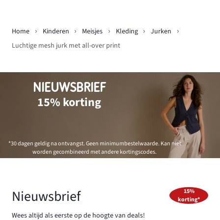
Home
Kinderen
Meisjes
Kleding
Jurken
Luchtige mesh jurk met all-over print
NIEUWSBRIEF
15% korting
*30 dagen geldig na ontvangst. Geen minimumbestelwaarde. Kan niet
worden gecombineerd met andere kortingscodes.
Nieuwsbrief
15%
korting*
Wees altijd als eerste op de hoogte van deals!