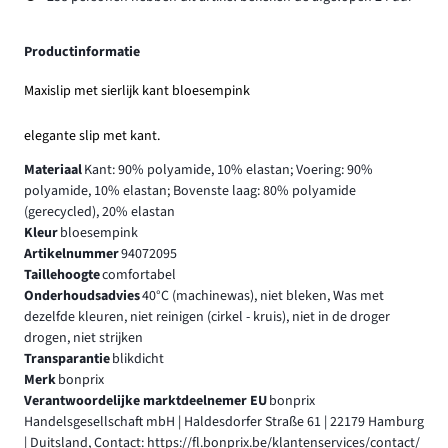
Productinformatie
Maxislip met sierlijk kant bloesempink
elegante slip met kant.
Materiaal
Kant: 90% polyamide, 10% elastan; Voering: 90%
polyamide, 10% elastan; Bovenste laag: 80% polyamide
(gerecycled), 20% elastan
Kleur
bloesempink
Artikelnummer
94072095
Taillehoogte
comfortabel
Onderhoudsadvies
40°C (machinewas), niet bleken, Was met
dezelfde kleuren, niet reinigen (cirkel - kruis), niet in de droger
drogen, niet strijken
Transparantie
blikdicht
Merk
bonprix
Verantwoordelijke marktdeelnemer EU
bonprix
Handelsgesellschaft mbH | Haldesdorfer Straße 61 | 22179 Hamburg
| Duitsland, Contact: https://fl.bonprix.be/klantenservices/contact/