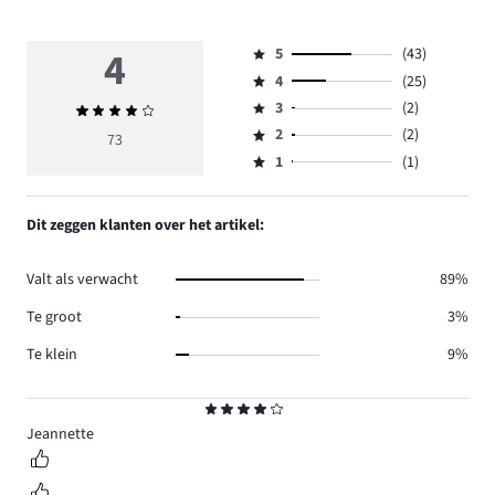
4
5
(43)
Beoordeling
4
(25)
5,
Beoordeling
aantal
3
(2)
Gemiddelde
4,
Beoordeling
reviews
beoordeling
aantal
2
(2)
3,
73
Beoordeling
43.
4
reviews
aantal
1
(1)
2,
Beoordeling
25.
reviews
aantal
1,
2.
reviews
aantal
Dit zeggen klanten over het artikel:
2.
reviews
1.
Valt als verwacht
89%
Te groot
3%
Te klein
9%
Beoordeling
4
Jeannette