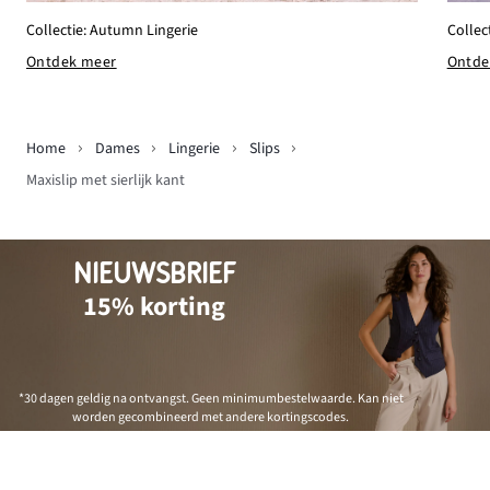
Collec
Collectie: Autumn Lingerie
Ontde
Ontdek meer
Home
Dames
Lingerie
Slips
Maxislip met sierlijk kant
NIEUWSBRIEF
15% korting
*30 dagen geldig na ontvangst. Geen minimumbestelwaarde. Kan niet
worden gecombineerd met andere kortingscodes.