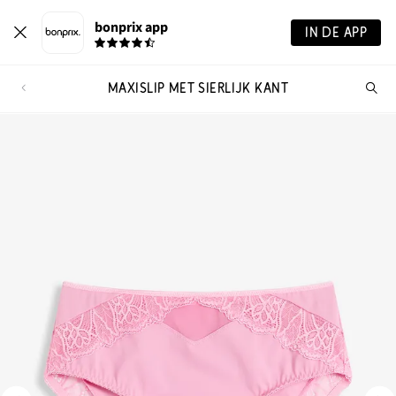
bonprix app
IN DE APP
MAXISLIP MET SIERLIJK KANT
Wa
zo
je?