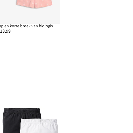
Top en korte broek van biologisch katoen (2-dlg. set)
 13,99