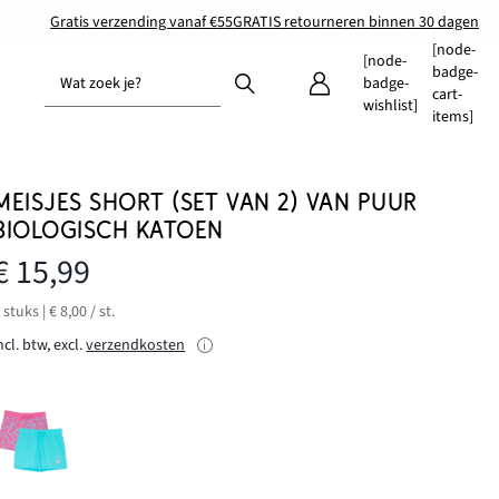
Gratis verzending vanaf €55
GRATIS retourneren binnen 30 dagen
[node-
[node-
badge-
Wat zoek je?
badge-
cart-
wishlist]
items]
MEISJES SHORT (SET VAN 2) VAN PUUR
BIOLOGISCH KATOEN
€ 15,99
 stuks | € 8,00 / st.
ncl. btw, excl.
verzendkosten