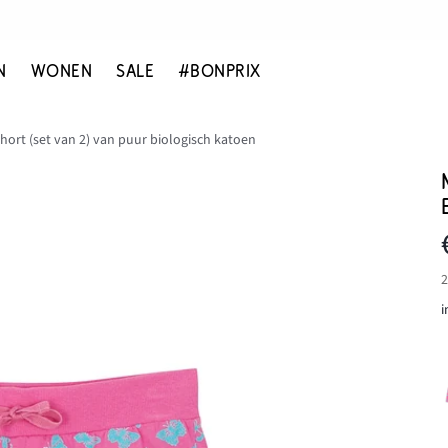
N
WONEN
SALE
#BONPRIX
short (set van 2) van puur biologisch katoen
2
i