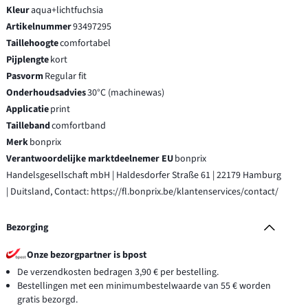
Kleur
aqua+lichtfuchsia
Artikelnummer
93497295
Taillehoogte
comfortabel
Pijplengte
kort
Pasvorm
Regular fit
Onderhoudsadvies
30°C (machinewas)
Applicatie
print
Tailleband
comfortband
Merk
bonprix
Verantwoordelijke marktdeelnemer EU
bonprix
Handelsgesellschaft mbH | Haldesdorfer Straße 61 | 22179 Hamburg
| Duitsland, Contact: https://fl.bonprix.be/klantenservices/contact/
Bezorging
Onze bezorgpartner is bpost
De verzendkosten bedragen 3,90 € per bestelling.
Bestellingen met een minimumbestelwaarde van 55 € worden
gratis bezorgd.