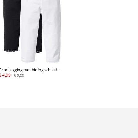
Capri legging met biologisch katoen (set van 2)
€ 4,99
€ 9,99