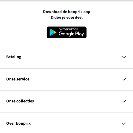
Download de bonprix app
& doe je voordeel
Betaling
MasterCard
VISA
Onze service
Bancontact
Vragen & antwoorden
PayPal
Bezorgen
Onze collecties
Achteraf betalen
Betaalmethoden
Retourneren & terugbetalen
Dames
Kortingcodes & acties
Heren
Maatadvies
Over bonprix
Kinderen
Contact