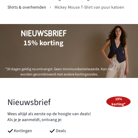
Shirts & overhemden
Mickey Mouse T-Shirt van puur katoen
NIEUWSBRIEF
15% korting
*30 dagen geldig na ontvangst. Geen minimumbestelwaarde. Kan niet
worden gecombineerd met andere kortingscodes.
Nieuwsbrief
15%
korting*
Wees altijd als eerste op de hoogte van deals!
Als je je aanmeldt, ontvang je:
Kortingen
Deals