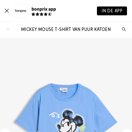
bonprix app
IN DE APP
MICKEY MOUSE T-SHIRT VAN PUUR KATOEN
Wa
zo
je?