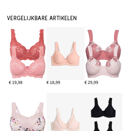
Minimizer bh met sierlijk kant
€ 12,99
VERGELIJKBARE ARTIKELEN
IN WINKELMANDJE
Maxislip met sierlijk kant
€ 5,99
IN WINKELMANDJE
€ 19,98
€ 18,99
€ 29,99