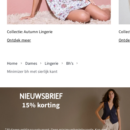
Collectie: Autumn Lingerie
Collect
Ontdek meer
Ontde
Home
Dames
Lingerie
Bh's
Minimizer bh met sierlijk kant
NIEUWSBRIEF
15% korting
*30 dagen geldig na ontvangst. Geen minimumbestelwaarde. Kan niet