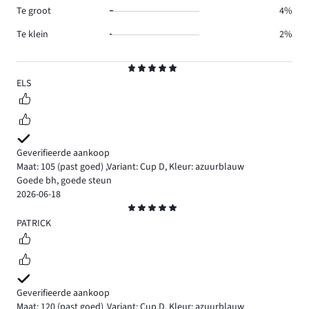
Te groot
4%
Te klein
2%
Beoordeling
5
ELS
Geverifieerde aankoop
Maat: 105
(past goed)
,
Variant: Cup D,
Kleur: azuurblauw
Goede bh, goede steun
2026-06-18
Beoordeling
5
PATRICK
Geverifieerde aankoop
Maat: 120
(past goed)
,
Variant: Cup D,
Kleur: azuurblauw