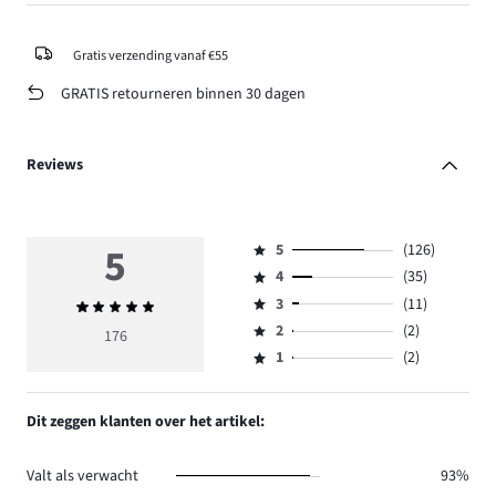
Gratis verzending vanaf €55
GRATIS retourneren binnen 30 dagen
Reviews
5
5
(126)
Beoordeling
4
(35)
5,
Beoordeling
aantal
3
(11)
Gemiddelde
4,
Beoordeling
reviews
beoordeling
aantal
2
(2)
3,
176
Beoordeling
126.
5
reviews
aantal
1
(2)
2,
Beoordeling
35.
reviews
aantal
1,
11.
reviews
aantal
Dit zeggen klanten over het artikel:
2.
reviews
2.
Valt als verwacht
93%