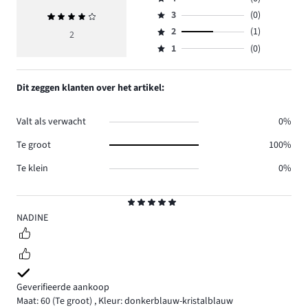
5,
Beoordeling
aantal
3
(0)
Gemiddelde
4,
Beoordeling
reviews
beoordeling
aantal
2
(1)
3,
2
Beoordeling
1.
4
reviews
aantal
1
(0)
2,
Beoordeling
0.
reviews
aantal
1,
0.
reviews
aantal
Dit zeggen klanten over het artikel:
1.
reviews
0.
Valt als verwacht
0%
Te groot
100%
Te klein
0%
Beoordeling
5
NADINE
Geverifieerde aankoop
Maat: 60
(Te groot)
,
Kleur: donkerblauw-kristalblauw