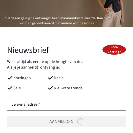
*30 dagen geldig na ontvangst. Geen minimumbestelwaarde. Kan niet
worden gecombineerd met andere kortingscodes.
Nieuwsbrief
15%
korting*
Wees altijd als eerste op de hoogte van deals!
Als je je aanmeldt, ontvang je:
Kortingen
Deals
Sale
Nieuwste trends
Je e-mailadres *
AANMELDEN