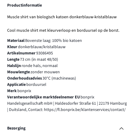
Productinformatie
Muscle shirt van biologisch katoen donkerblauw-kristalblauw
Cool muscle shirt met kleurverloop en borduursel op de borst.
Materiaal
Bovenste laag: 100% bio katoen
Kleur
donkerblauw/kristalblauw
Artikelnummer
93086495
Lengte
73 cm (in maat 48/50)
Halslijn
ronde hals, normaal
Mouwlengte
zonder mouwen
Onderhoudsadvies
30°C (machinewas)
Applicatie
borduursel
Merk
bonprix
Verantwoordelijke marktdeelnemer EU
bonprix
Handelsgesellschaft mbH | Haldesdorfer Straße 61 | 22179 Hamburg
| Duitsland, Contact: https://fl.bonprix.be/klantenservices/contact/
Bezorging