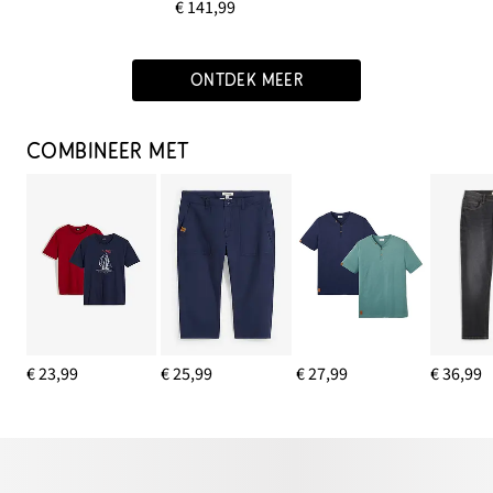
€ 141,99
ONTDEK MEER
COMBINEER MET
€ 23,99
€ 25,99
€ 27,99
€ 36,99