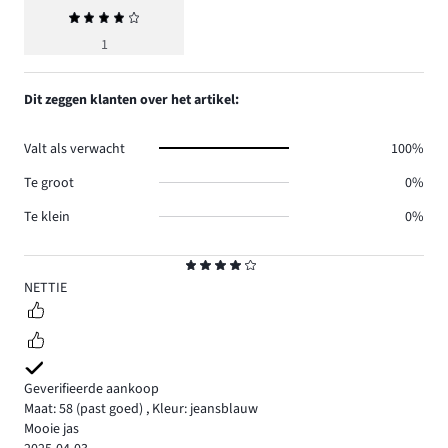
Gemiddelde
beoordeling
1
4
Dit zeggen klanten over het artikel:
Valt als verwacht
100%
Te groot
0%
Te klein
0%
Beoordeling
4
NETTIE
Geverifieerde aankoop
Maat: 58
(past goed)
,
Kleur: jeansblauw
Mooie jas