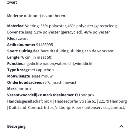
zwart
Moderne outdoor jas voor heren.
Materiaal
Voering: 55% polyester, 45% polyester (gerecycled);
Bovenste laag: 52% polyester (gerecycled), 48% polyester
Kleur
zwart
Artikelnummer
91483995
Soort sluiting
deelbare ritssluiting, sluiting aan de voorkant
Lengte
76 cm (in maat 50)
Functies
afgedichte naden,waterdicht,winddicht
Type kraag
met capuchon
Mouwlengte
lange mouw
Onderhoudsadvies
30°C (machinewas)
Merk
bonprix
Verantwoordelijke marktdeelnemer EU
bonprix
Handelsgesellschaft mbH | Haldesdorfer Straße 61 | 22179 Hamburg
| Duitsland, Contact: https://fl.bonprix.be/klantenservices/contact/
Bezorging