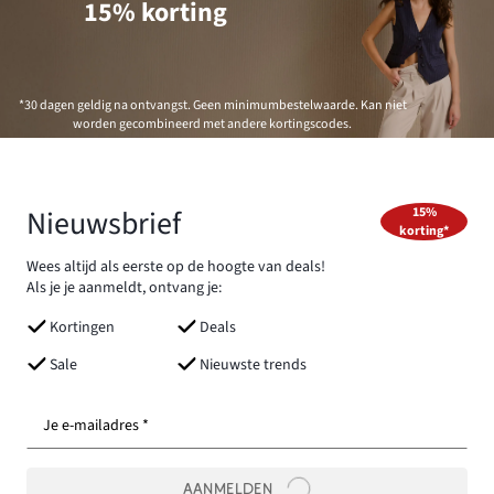
15% korting
*30 dagen geldig na ontvangst. Geen minimumbestelwaarde. Kan niet
worden gecombineerd met andere kortingscodes.
Nieuwsbrief
15%
korting*
Wees altijd als eerste op de hoogte van deals!
Als je je aanmeldt, ontvang je:
Kortingen
Deals
Sale
Nieuwste trends
Je e-mailadres *
AANMELDEN