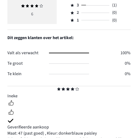
Beoordeling
aantal
3
(1)
Gemiddelde
4,
Beoordeling
reviews
beoordeling
aantal
2
(0)
3,
6
Beoordeling
2.
4
reviews
aantal
1
(0)
2,
Beoordeling
3.
reviews
aantal
1,
1.
reviews
aantal
Dit zeggen klanten over het artikel:
0.
reviews
0.
Valt als verwacht
100%
Te groot
0%
Te klein
0%
Beoordeling
4
Ineke
Geverifieerde aankoop
Maat: 47
(past goed)
,
Kleur: donkerblauw paisley