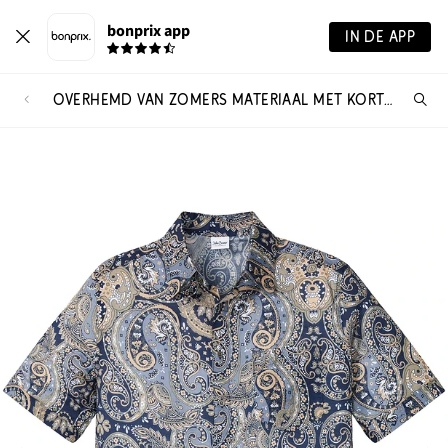
bonprix app
IN DE APP
OVERHEMD VAN ZOMERS MATERIAAL MET KORTE MOUWEN
Wa
zo
je?