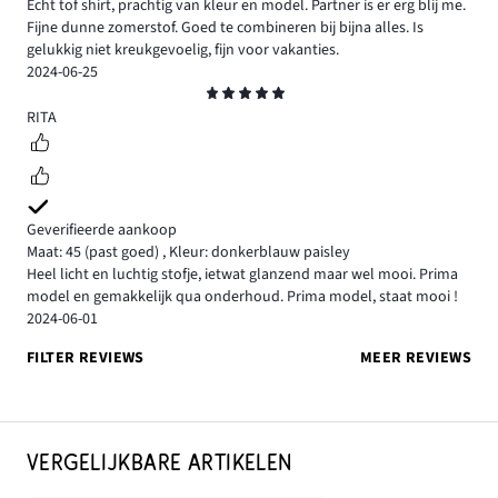
Echt tof shirt, prachtig van kleur en model. Partner is er erg blij me.
Fijne dunne zomerstof. Goed te combineren bij bijna alles. Is
gelukkig niet kreukgevoelig, fijn voor vakanties.
2024-06-25
Beoordeling
5
RITA
Geverifieerde aankoop
Maat: 45
(past goed)
,
Kleur: donkerblauw paisley
Heel licht en luchtig stofje, ietwat glanzend maar wel mooi. Prima
model en gemakkelijk qua onderhoud. Prima model, staat mooi !
2024-06-01
FILTER REVIEWS
MEER REVIEWS
VERGELIJKBARE ARTIKELEN