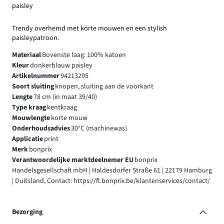
paisley
Trendy overhemd met korte mouwen en een stylish
paisleypatroon.
Materiaal
Bovenste laag: 100% katoen
Kleur
donkerblauw paisley
Artikelnummer
94213295
Soort sluiting
knopen, sluiting aan de voorkant
Lengte
78 cm (in maat 39/40)
Type kraag
kentkraag
Mouwlengte
korte mouw
Onderhoudsadvies
30°C (machinewas)
Applicatie
print
Merk
bonprix
Verantwoordelijke marktdeelnemer EU
bonprix
Handelsgesellschaft mbH | Haldesdorfer Straße 61 | 22179 Hamburg
| Duitsland, Contact: https://fl.bonprix.be/klantenservices/contact/
Bezorging