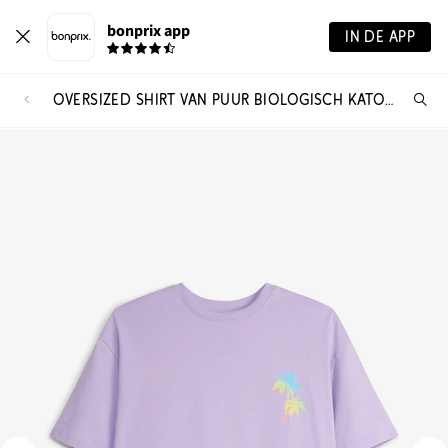
bonprix app
IN DE APP
OVERSIZED SHIRT VAN PUUR BIOLOGISCH KATOEN
Wa
zo
je?