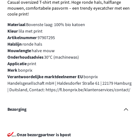
Casual oversized T-shirt met print. Hoge ronde hals, halflange
mouwen, comfortabele pasvorm – een trendy eyecatcher met een
coole print!
Materiaal
Bovenste laag: 100% bio katoen
Kleur
lila met print
Artikelnummer
97907295
Halslijn
ronde hals
Mouwlengte
halve mouw
Onderhoudsadvies
30°C (machinewas)
Applicatie
print
Merk
bonprix
Verantwoordelijke marktdeelnemer EU
bonprix
Handelsgesellschaft mbH | Haldesdorfer Straße 61 | 22179 Hamburg
| Duitsland, Contact: https://fl.bonprix.be/klantenservices/contact/
Bezorging
Onze bezorgpartner is bpost