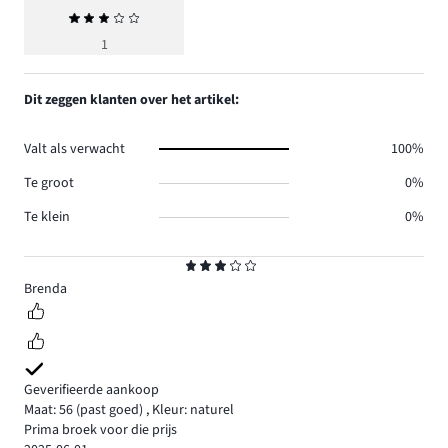
Gemiddelde
beoordeling
1
3
Dit zeggen klanten over het artikel:
Valt als verwacht
100%
Te groot
0%
Te klein
0%
Beoordeling
3
Brenda
Geverifieerde aankoop
Maat: 56
(past goed)
,
Kleur: naturel
Prima broek voor die prijs