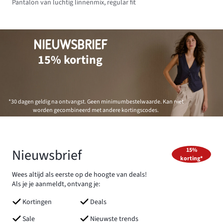
Pantalon van luchtig linnenmix, regular fit
NIEUWSBRIEF
15% korting
*30 dagen geldig na ontvangst. Geen minimumbestelwaarde. Kan niet
worden gecombineerd met andere kortingscodes.
Nieuwsbrief
15%
korting*
Wees altijd als eerste op de hoogte van deals!
Als je je aanmeldt, ontvang je:
Kortingen
Deals
Sale
Nieuwste trends