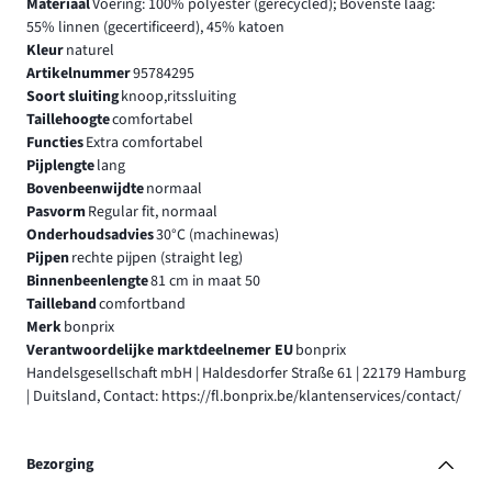
Materiaal
Voering: 100% polyester (gerecycled); Bovenste laag:
55% linnen (gecertificeerd), 45% katoen
Kleur
naturel
Artikelnummer
95784295
Soort sluiting
knoop,ritssluiting
Taillehoogte
comfortabel
Functies
Extra comfortabel
Pijplengte
lang
Bovenbeenwijdte
normaal
Pasvorm
Regular fit, normaal
Onderhoudsadvies
30°C (machinewas)
Pijpen
rechte pijpen (straight leg)
Binnenbeenlengte
81 cm in maat 50
Tailleband
comfortband
Merk
bonprix
Verantwoordelijke marktdeelnemer EU
bonprix
Handelsgesellschaft mbH | Haldesdorfer Straße 61 | 22179 Hamburg
| Duitsland, Contact: https://fl.bonprix.be/klantenservices/contact/
Bezorging