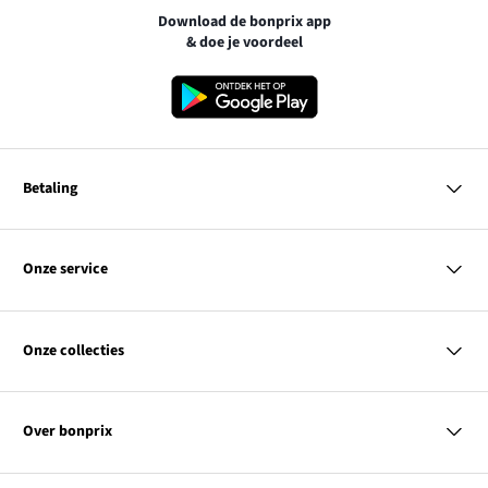
Download de bonprix app
& doe je voordeel
Betaling
MasterCard
VISA
Onze service
Bancontact
Vragen & antwoorden
PayPal
Bezorgen
Onze collecties
Achteraf betalen
Betaalmethoden
Retourneren & terugbetalen
Dames
Kortingcodes & acties
Heren
Maatadvies
Over bonprix
Kinderen
Contact
Wonen
Link
Ons bedrijf