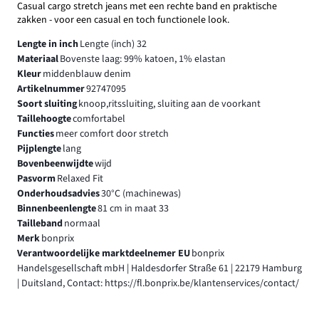
Casual cargo stretch jeans met een rechte band en praktische
zakken - voor een casual en toch functionele look.
Lengte in inch
Lengte (inch) 32
Materiaal
Bovenste laag: 99% katoen, 1% elastan
Kleur
middenblauw denim
Artikelnummer
92747095
Soort sluiting
knoop,ritssluiting, sluiting aan de voorkant
Taillehoogte
comfortabel
Functies
meer comfort door stretch
Pijplengte
lang
Bovenbeenwijdte
wijd
Pasvorm
Relaxed Fit
Onderhoudsadvies
30°C (machinewas)
Binnenbeenlengte
81 cm in maat 33
Tailleband
normaal
Merk
bonprix
Verantwoordelijke marktdeelnemer EU
bonprix
Handelsgesellschaft mbH | Haldesdorfer Straße 61 | 22179 Hamburg
| Duitsland, Contact: https://fl.bonprix.be/klantenservices/contact/