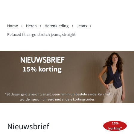
Home
Heren
Herenkleding
Jeans
Relaxed fit cargo stretch jeans, straight
NIEUWSBRIEF
15% korting
*30 dagen geldig na ontvangst. Geen minimumbestelwaarde. Kan niet
worden gecombineerd met andere kortingscodes.
Nieuwsbrief
15%
korting*