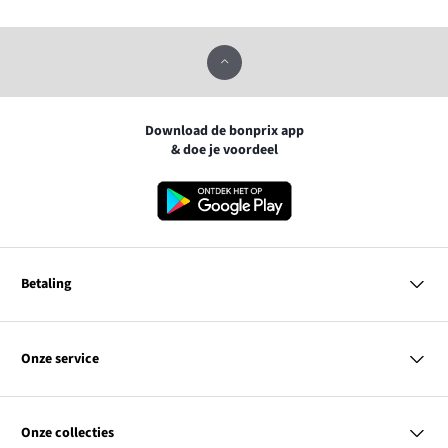
Download de bonprix app
& doe je voordeel
Betaling
MasterCard
VISA
Onze service
Bancontact
Vragen & antwoorden
PayPal
Bezorgen
Onze collecties
Achteraf betalen
Betaalmethoden