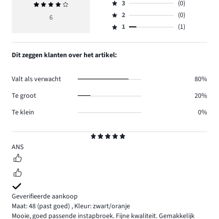
aantal
3
(0)
Gemiddelde
4,
Beoordeling
reviews
beoordeling
aantal
2
(0)
3,
6
Beoordeling
5.
4
reviews
aantal
1
(1)
2,
Beoordeling
0.
reviews
aantal
1,
0.
reviews
aantal
Dit zeggen klanten over het artikel:
0.
reviews
1.
Valt als verwacht
80%
Te groot
20%
Te klein
0%
Beoordeling
5
ANS
Geverifieerde aankoop
Maat: 48
(past goed)
,
Kleur: zwart/oranje
Mooie, goed passende instapbroek. Fijne kwaliteit. Gemakkelijk