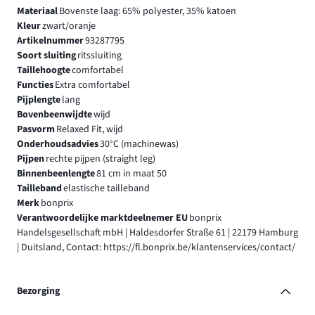
Materiaal
Bovenste laag: 65% polyester, 35% katoen
Kleur
zwart/oranje
Artikelnummer
93287795
Soort sluiting
ritssluiting
Taillehoogte
comfortabel
Functies
Extra comfortabel
Pijplengte
lang
Bovenbeenwijdte
wijd
Pasvorm
Relaxed Fit, wijd
Onderhoudsadvies
30°C (machinewas)
Pijpen
rechte pijpen (straight leg)
Binnenbeenlengte
81 cm in maat 50
Tailleband
elastische tailleband
Merk
bonprix
Verantwoordelijke marktdeelnemer EU
bonprix
Handelsgesellschaft mbH | Haldesdorfer Straße 61 | 22179 Hamburg
| Duitsland, Contact: https://fl.bonprix.be/klantenservices/contact/
Bezorging