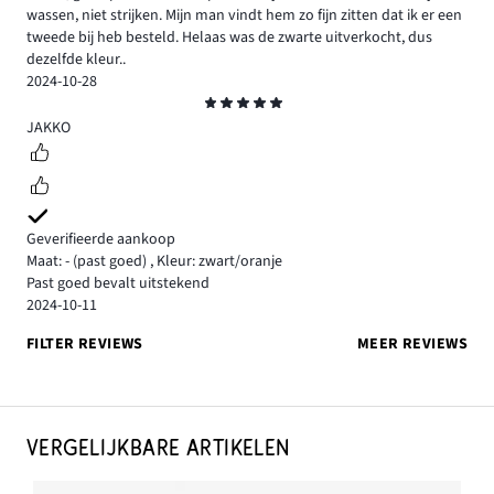
wassen, niet strijken. Mijn man vindt hem zo fijn zitten dat ik er een
tweede bij heb besteld. Helaas was de zwarte uitverkocht, dus
dezelfde kleur..
2024-10-28
Beoordeling
5
JAKKO
Geverifieerde aankoop
Maat: -
(past goed)
,
Kleur: zwart/oranje
Past goed bevalt uitstekend
2024-10-11
FILTER REVIEWS
MEER REVIEWS
VERGELIJKBARE ARTIKELEN