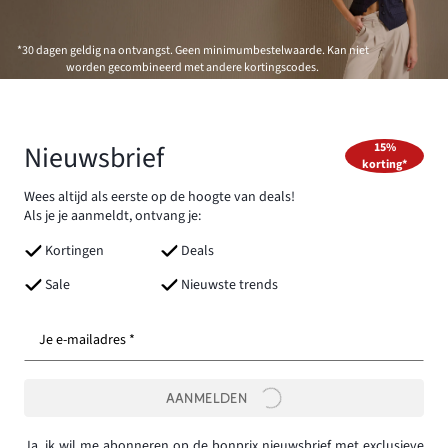
*30 dagen geldig na ontvangst. Geen minimumbestelwaarde. Kan niet
worden gecombineerd met andere kortingscodes.
Nieuwsbrief
15%
korting*
Wees altijd als eerste op de hoogte van deals!
Als je je aanmeldt, ontvang je:
Kortingen
Deals
Sale
Nieuwste trends
Je e-mailadres *
AANMELDEN
Ja, ik wil me abonneren op de bonprix nieuwsbrief met exclusieve