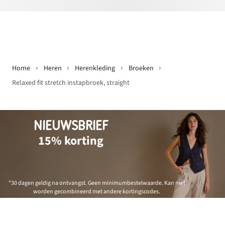
Home
Heren
Herenkleding
Broeken
Relaxed fit stretch instapbroek, straight
NIEUWSBRIEF
15% korting
*30 dagen geldig na ontvangst. Geen minimumbestelwaarde. Kan niet
worden gecombineerd met andere kortingscodes.