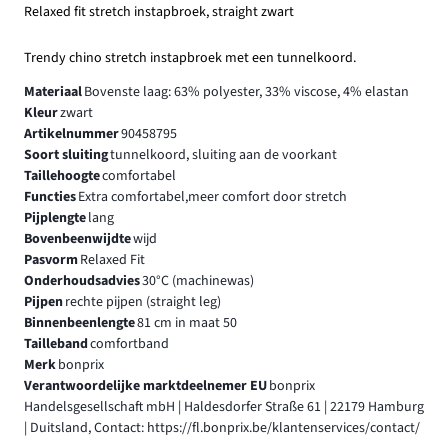
Relaxed fit stretch instapbroek, straight zwart
Trendy chino stretch instapbroek met een tunnelkoord.
Materiaal
Bovenste laag: 63% polyester, 33% viscose, 4% elastan
Kleur
zwart
Artikelnummer
90458795
Soort sluiting
tunnelkoord, sluiting aan de voorkant
Taillehoogte
comfortabel
Functies
Extra comfortabel,meer comfort door stretch
Pijplengte
lang
Bovenbeenwijdte
wijd
Pasvorm
Relaxed Fit
Onderhoudsadvies
30°C (machinewas)
Pijpen
rechte pijpen (straight leg)
Binnenbeenlengte
81 cm in maat 50
Tailleband
comfortband
Merk
bonprix
Verantwoordelijke marktdeelnemer EU
bonprix
Handelsgesellschaft mbH | Haldesdorfer Straße 61 | 22179 Hamburg
| Duitsland, Contact: https://fl.bonprix.be/klantenservices/contact/