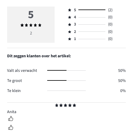
5
5
(2)
Beoordeling
4
(0)
5,
Beoordeling
aantal
3
(0)
Gemiddelde
4,
Beoordeling
reviews
beoordeling
aantal
2
(0)
3,
2
Beoordeling
2.
5
reviews
aantal
1
(0)
2,
Beoordeling
0.
reviews
aantal
1,
0.
reviews
aantal
Dit zeggen klanten over het artikel:
0.
reviews
0.
Valt als verwacht
50%
Te groot
50%
Te klein
0%
Beoordeling
5
Anita