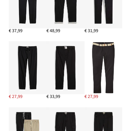
IN WINKELMANDJE
Korte imitatieleren jack met teddy voering
€ 78,99
€ 37,99
€ 48,99
€ 31,99
IN WINKELMANDJE
Grof gebreide trui met kabelpatroon in een zachte katoenmix
€ 12,99
IN WINKELMANDJE
€ 27,99
€ 33,99
€ 27,99