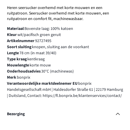
Heren seersucker overhemd met korte mouwen en een
ruitpatroon. Seersucker overhemd met korte mouwen, een
ruitpatroon en comfort fit, machinewasbaar.
Materiaal
Bovenste laag: 100% katoen
Kleur
wit/pacifisch groen geruit
Artikelnummer
92727495
Soort sluiting
knopen, sluiting aan de voorkant
Lengte
78 cm (in maat 39/40)
Type kraag
kentkraag
Mouwlengte
korte mouw
Onderhoudsadvies
30°C (machinewas)
Merk
bonprix
Verantwoordelijke marktdeelnemer EU
bonprix
Handelsgesellschaft mbH | Haldesdorfer Straße 61 | 22179 Hamburg
| Duitsland, Contact: https://fl.bonprix.be/klantenservices/contact/
Bezorging