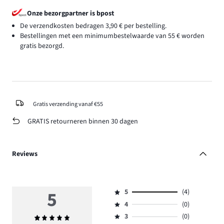
Onze bezorgpartner is bpost
De verzendkosten bedragen 3,90 € per bestelling.
Bestellingen met een minimumbestelwaarde van 55 € worden
gratis bezorgd.
Gratis verzending vanaf €55
GRATIS retourneren binnen 30 dagen
Reviews
5
5
(4)
Beoordeling
4
(0)
5,
Beoordeling
aantal
3
(0)
Gemiddelde
4,
Beoordeling