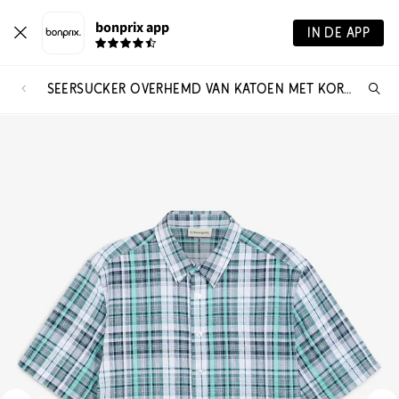
bonprix app
IN DE APP
SEERSUCKER OVERHEMD VAN KATOEN MET KORTE MOUWEN
Wa
zo
je?