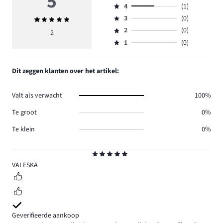
5
4
(1)
5,
Beoordeling
aantal
3
(0)
Gemiddelde
4,
Beoordeling
reviews
beoordeling
aantal
2
(0)
3,
2
Beoordeling
1.
5
reviews
aantal
1
(0)
2,
Beoordeling
1.
reviews
aantal
1,
0.
reviews
aantal
Dit zeggen klanten over het artikel:
0.
reviews
0.
Valt als verwacht
100%
Te groot
0%
Te klein
0%
Beoordeling
5
VALESKA
Geverifieerde aankoop