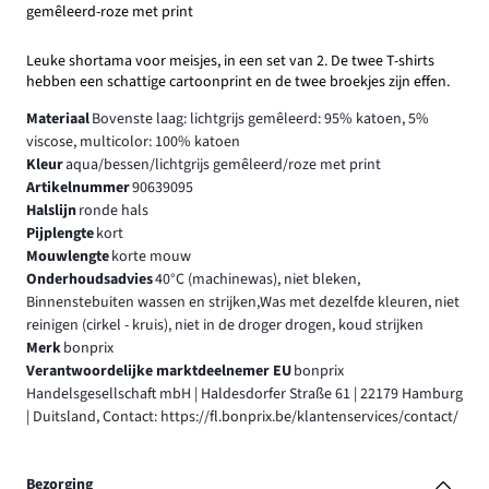
gemêleerd-roze met print
Leuke shortama voor meisjes, in een set van 2. De twee T-shirts
hebben een schattige cartoonprint en de twee broekjes zijn effen.
Materiaal
Bovenste laag: lichtgrijs gemêleerd: 95% katoen, 5%
viscose, multicolor: 100% katoen
Kleur
aqua/bessen/lichtgrijs gemêleerd/roze met print
Artikelnummer
90639095
Halslijn
ronde hals
Pijplengte
kort
Mouwlengte
korte mouw
Onderhoudsadvies
40°C (machinewas), niet bleken,
Binnenstebuiten wassen en strijken,Was met dezelfde kleuren, niet
reinigen (cirkel - kruis), niet in de droger drogen, koud strijken
Merk
bonprix
Verantwoordelijke marktdeelnemer EU
bonprix
Handelsgesellschaft mbH | Haldesdorfer Straße 61 | 22179 Hamburg
| Duitsland, Contact: https://fl.bonprix.be/klantenservices/contact/
Bezorging