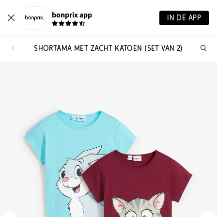
bonprix app
IN DE APP
SHORTAMA MET ZACHT KATOEN (SET VAN 2)
Wa
zo
je?