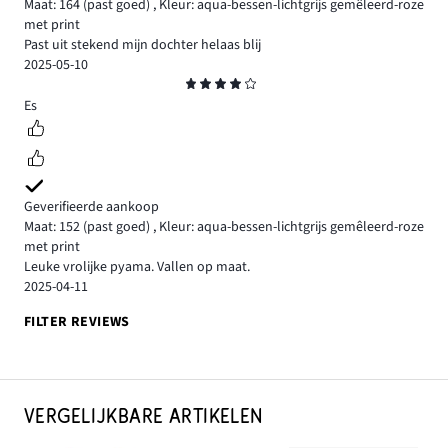
Maat: 164
(past goed)
,
Kleur: aqua-bessen-lichtgrijs gemêleerd-roze
met print
Past uit stekend mijn dochter helaas blij
2025-05-10
Beoordeling
4
Es
Geverifieerde aankoop
Maat: 152
(past goed)
,
Kleur: aqua-bessen-lichtgrijs gemêleerd-roze
met print
Leuke vrolijke pyama. Vallen op maat.
2025-04-11
FILTER REVIEWS
VERGELIJKBARE ARTIKELEN