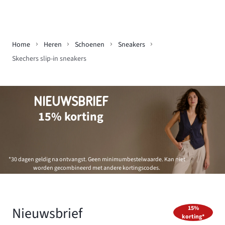
Home
Heren
Schoenen
Sneakers
Skechers slip-in sneakers
NIEUWSBRIEF
15% korting
*30 dagen geldig na ontvangst. Geen minimumbestelwaarde. Kan niet
worden gecombineerd met andere kortingscodes.
Nieuwsbrief
15%
korting*