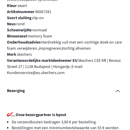
Kleur
zwart
Artikelnummer
96067281
Soort sluiting
slip-on
Neus
rond
Schoenwijdte
normaal
Binnenzool
memory foam
Onderhoudsadvies
Hardnekkig vuil met een vochtige doek en care
foam verwijderen.,impregneren,Vochtig afnemen
Merk
skechers
Verantwoordelijke marktdeelnemer EU
Skechers CEE Kft | Revesz
Street 27 | 1138 Budapest | Hongarije, E-mail:
Kundenservice@eu.skechers.com
Bezorging
Onze bezorgpartner is bpost
De verzendkosten bedragen 3,90 € per bestelling.
Bestellingen met een minimumbestelwaarde van 55 € worden