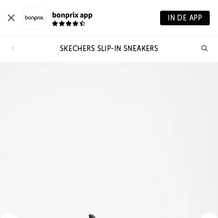
bonprix app
IN DE APP
SKECHERS SLIP-IN SNEAKERS
Wa
zo
je?