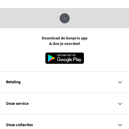
Download de bonprix app
& doe je voordeel
Betaling
MasterCard
VISA
Onze service
Bancontact
Vragen & antwoorden
PayPal
Bezorgen
Onze collecties
Achteraf betalen
Betaalmethoden