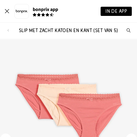
bonprix app
IN DE APP
SLIP MET ZACHT KATOEN EN KANT (SET VAN 5)
Wa
zo
je?