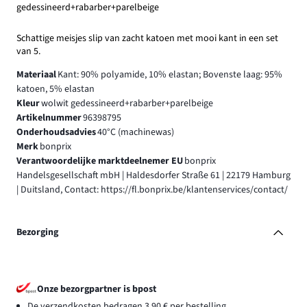
gedessineerd+rabarber+parelbeige
Schattige meisjes slip van zacht katoen met mooi kant in een set
van 5.
Materiaal
Kant: 90% polyamide, 10% elastan; Bovenste laag: 95%
katoen, 5% elastan
Kleur
wolwit gedessineerd+rabarber+parelbeige
Artikelnummer
96398795
Onderhoudsadvies
40°C (machinewas)
Merk
bonprix
Verantwoordelijke marktdeelnemer EU
bonprix
Handelsgesellschaft mbH | Haldesdorfer Straße 61 | 22179 Hamburg
| Duitsland, Contact: https://fl.bonprix.be/klantenservices/contact/
Bezorging
Onze bezorgpartner is bpost
De verzendkosten bedragen 3,90 € per bestelling.