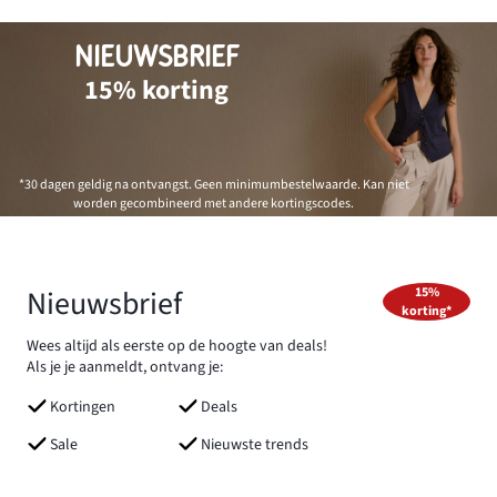
NIEUWSBRIEF
15% korting
*30 dagen geldig na ontvangst. Geen minimumbestelwaarde. Kan niet
worden gecombineerd met andere kortingscodes.
Nieuwsbrief
15%
korting*
Wees altijd als eerste op de hoogte van deals!
Als je je aanmeldt, ontvang je:
Kortingen
Deals
Sale
Nieuwste trends