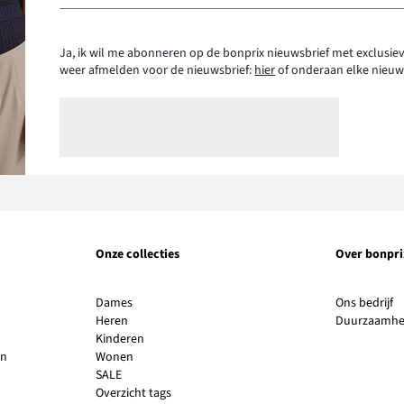
Ja, ik wil me abonneren op de bonprix nieuwsbrief met exclusiev
weer afmelden voor de nieuwsbrief:
hier
of onderaan elke nieuw
Onze collecties
Over bonpri
Li
Dames
Ons bedrijf
o
Heren
Duurzaamhe
in
Kinderen
e
en
Wonen
n
SALE
v
Overzicht tags