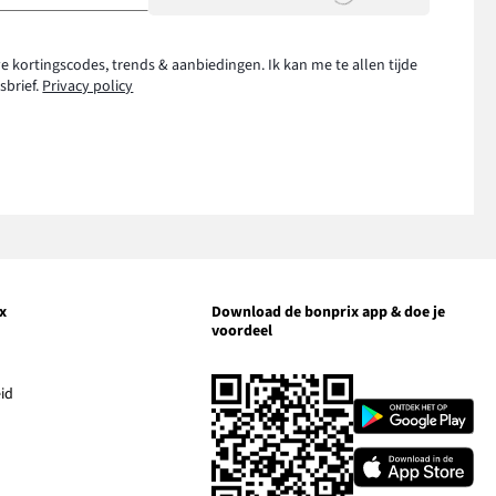
e kortingscodes, trends & aanbiedingen. Ik kan me te allen tijde
sbrief.
Privacy policy
x
Download de bonprix app & doe je
voordeel
nk
pent
Link
id
Link
opent
opent
en
in
in
Link
ieuw
een
een
opent
enster
nieuw
nieuw