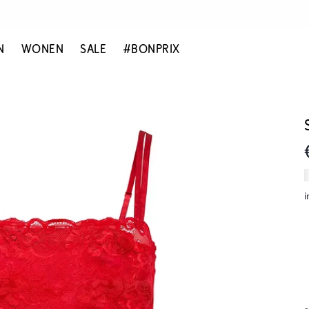
N
WONEN
SALE
#BONPRIX
i