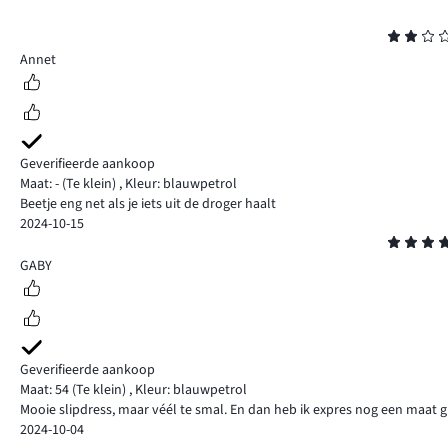
Beoordeling
2
Annet
Geverifieerde aankoop
Maat: -
(Te klein)
,
Kleur: blauwpetrol
Beetje eng net als je iets uit de droger haalt
2024-10-15
Beoordeling
4
GABY
Geverifieerde aankoop
Maat: 54
(Te klein)
,
Kleur: blauwpetrol
Mooie slipdress, maar véél te smal. En dan heb ik expres nog een maat
2024-10-04