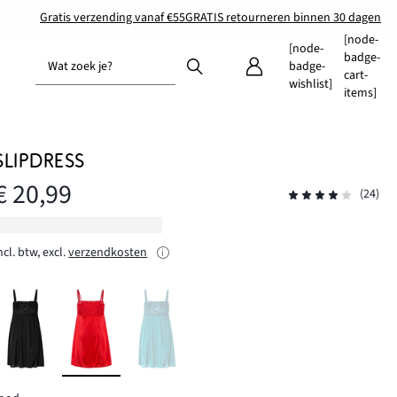
Gratis verzending vanaf €55
GRATIS retourneren binnen 30 dagen
[node-
[node-
badge-
Wat zoek je?
badge-
cart-
wishlist]
items]
SLIPDRESS
€ 20,99
(24)
ncl. btw, excl.
verzendkosten