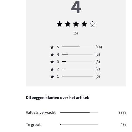
4
Gemiddelde
beoordeling
24
4
5
(14)
Beoordeling
4
(5)
5,
Beoordeling
aantal
3
(3)
4,
Beoordeling
reviews
aantal
2
(2)
3,
Beoordeling
14.
reviews
aantal
1
(0)
2,
Beoordeling
5.
reviews
aantal
1,
3.
reviews
aantal
2.
reviews
Dit zeggen klanten over het artikel:
0.
Valt als verwacht
78%
Te groot
4%