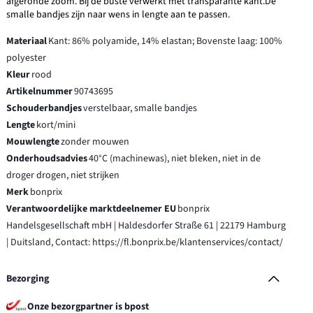
afgeronde zoom. Bij de buste verwerkt met transparante kant.De
smalle bandjes zijn naar wens in lengte aan te passen.
Materiaal
Kant: 86% polyamide, 14% elastan; Bovenste laag: 100%
polyester
Kleur
rood
Artikelnummer
90743695
Schouderbandjes
verstelbaar, smalle bandjes
Lengte
kort/mini
Mouwlengte
zonder mouwen
Onderhoudsadvies
40°C (machinewas), niet bleken, niet in de
droger drogen, niet strijken
Merk
bonprix
Verantwoordelijke marktdeelnemer EU
bonprix
Handelsgesellschaft mbH | Haldesdorfer Straße 61 | 22179 Hamburg
| Duitsland, Contact: https://fl.bonprix.be/klantenservices/contact/
Bezorging
Onze bezorgpartner is bpost