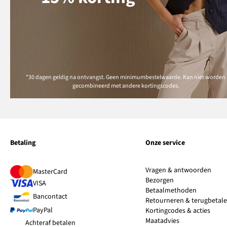
*30 dagen geldig na ontvangst. Geen minimumbestelwaarde. Kan niet worden
gecombineerd met andere kortingscodes.
Betaling
Onze service
Vragen & antwoorden
MasterCard
Bezorgen
VISA
Betaalmethoden
Bancontact
Retourneren & terugbetal
PayPal
Kortingcodes & acties
Maatadvies
Achteraf betalen