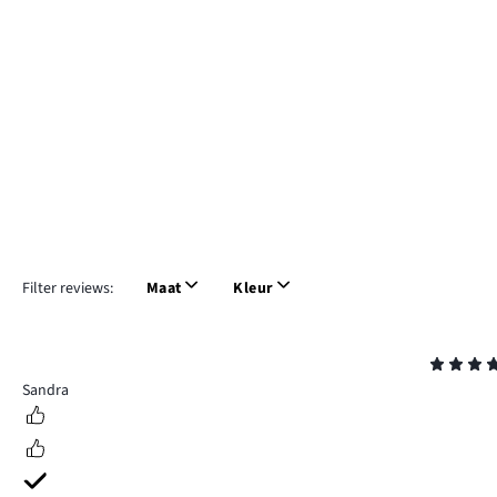
Filter reviews:
Maat
Kleur
Beoordeling
4
Sandra