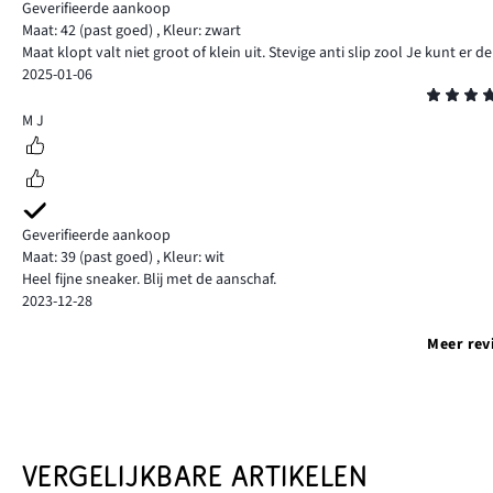
Geverifieerde aankoop
Maat: 42
(past goed)
,
Kleur: zwart
Maat klopt valt niet groot of klein uit. Stevige anti slip zool Je kunt er
2025-01-06
Beoordeling
5
M J
Geverifieerde aankoop
Maat: 39
(past goed)
,
Kleur: wit
Heel fijne sneaker. Blij met de aanschaf.
2023-12-28
Meer rev
VERGELIJKBARE ARTIKELEN