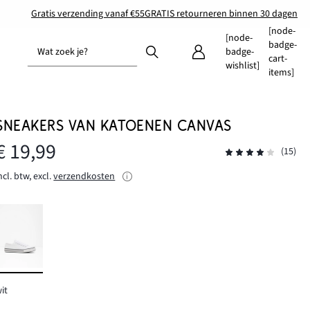
Gratis verzending vanaf €55
GRATIS retourneren binnen 30 dagen
[node-
[node-
badge-
Wat zoek je?
badge-
cart-
wishlist]
items]
SNEAKERS VAN KATOENEN CANVAS
€ 19,99
(15)
ncl. btw, excl.
verzendkosten
it