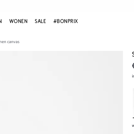
N
WONEN
SALE
#BONPRIX
nen canvas
i
w