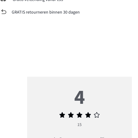
GRATIS retourneren binnen 30 dagen
4
Gemiddelde
beoordeling
15
4