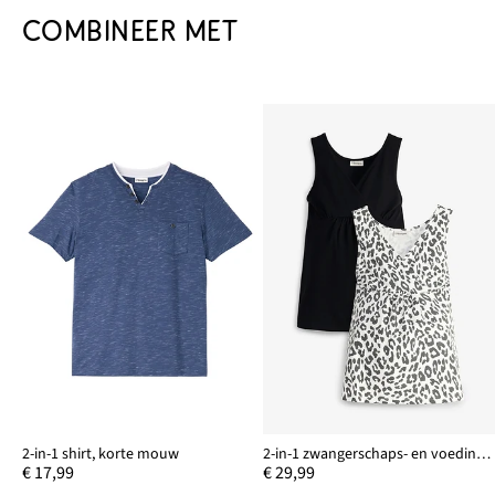
COMBINEER MET
2-in-1 shirt, korte mouw
2-in-1 zwangerschaps- en voedingstops van biologisch katoen (set van 2)
€ 17,99
€ 29,99