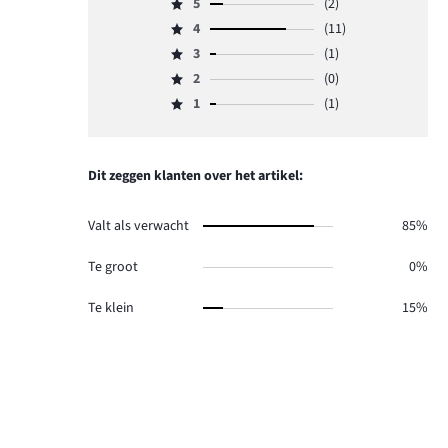
5
(2)
Beoordeling
4
(11)
5,
Beoordeling
aantal
3
(1)
4,
Beoordeling
reviews
aantal
2
(0)
3,
Beoordeling
2.
reviews
aantal
1
(1)
2,
Beoordeling
11.
reviews
aantal
1,
1.
reviews
aantal
0.
reviews
Dit zeggen klanten over het artikel:
1.
Valt als verwacht
85%
Te groot
0%
Te klein
15%