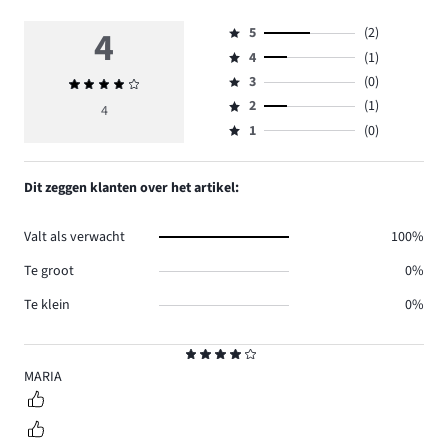
4
5
(2)
Beoordeling
4
(1)
5,
Beoordeling
aantal
3
(0)
Gemiddelde
4,
Beoordeling
reviews
beoordeling
aantal
2
(1)
3,
4
Beoordeling
2.
4
reviews
aantal
1
(0)
2,
Beoordeling
1.
reviews
aantal
1,
0.
reviews
aantal
Dit zeggen klanten over het artikel:
1.
reviews
0.
Valt als verwacht
100%
Te groot
0%
Te klein
0%
Beoordeling
4
MARIA