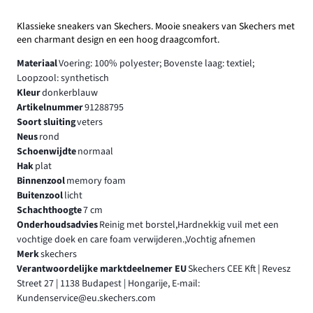
Klassieke sneakers van Skechers. Mooie sneakers van Skechers met
een charmant design en een hoog draagcomfort.
Materiaal
Voering: 100% polyester; Bovenste laag: textiel;
Loopzool: synthetisch
Kleur
donkerblauw
Artikelnummer
91288795
Soort sluiting
veters
Neus
rond
Schoenwijdte
normaal
Hak
plat
Binnenzool
memory foam
Buitenzool
licht
Schachthoogte
7 cm
Onderhoudsadvies
Reinig met borstel,Hardnekkig vuil met een
vochtige doek en care foam verwijderen.,Vochtig afnemen
Merk
skechers
Verantwoordelijke marktdeelnemer EU
Skechers CEE Kft | Revesz
Street 27 | 1138 Budapest | Hongarije, E-mail:
Kundenservice@eu.skechers.com