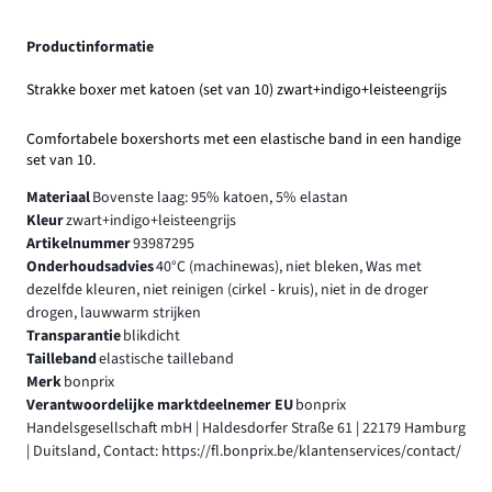
Productinformatie
Strakke boxer met katoen (set van 10) zwart+indigo+leisteengrijs
Comfortabele boxershorts met een elastische band in een handige
set van 10.
Materiaal
Bovenste laag: 95% katoen, 5% elastan
Kleur
zwart+indigo+leisteengrijs
Artikelnummer
93987295
Onderhoudsadvies
40°C (machinewas), niet bleken, Was met
dezelfde kleuren, niet reinigen (cirkel - kruis), niet in de droger
drogen, lauwwarm strijken
Transparantie
blikdicht
Tailleband
elastische tailleband
Merk
bonprix
Verantwoordelijke marktdeelnemer EU
bonprix
Handelsgesellschaft mbH | Haldesdorfer Straße 61 | 22179 Hamburg
| Duitsland, Contact: https://fl.bonprix.be/klantenservices/contact/