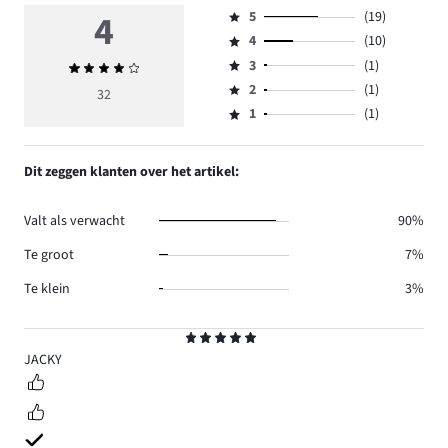
4
5
(19)
Beoordeling
4
(10)
5,
Beoordeling
aantal
3
(1)
Gemiddelde
4,
Beoordeling
reviews
beoordeling
aantal
2
(1)
3,
32
Beoordeling
19.
4
reviews
aantal
1
(1)
2,
Beoordeling
10.
reviews
aantal
1,
1.
reviews
aantal
Dit zeggen klanten over het artikel:
1.
reviews
1.
Valt als verwacht
90%
Te groot
7%
Te klein
3%
Beoordeling
5
JACKY