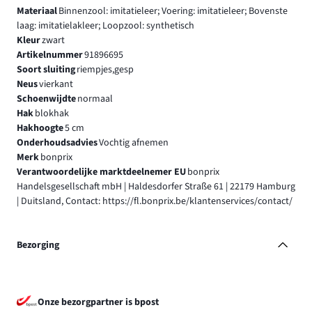
Materiaal
Binnenzool: imitatieleer; Voering: imitatieleer; Bovenste
laag: imitatielakleer; Loopzool: synthetisch
Kleur
zwart
Artikelnummer
91896695
Soort sluiting
riempjes,gesp
Neus
vierkant
Schoenwijdte
normaal
Hak
blokhak
Hakhoogte
5 cm
Onderhoudsadvies
Vochtig afnemen
Merk
bonprix
Verantwoordelijke marktdeelnemer EU
bonprix
Handelsgesellschaft mbH | Haldesdorfer Straße 61 | 22179 Hamburg
| Duitsland, Contact: https://fl.bonprix.be/klantenservices/contact/
Bezorging
Onze bezorgpartner is bpost