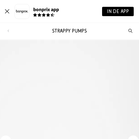
bonprix app
IN DE APP
STRAPPY PUMPS
Wa
zo
je?