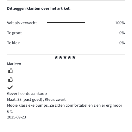
Dit zeggen klanten over het artikel:
Valt als verwacht
100%
Te groot
0%
Te klein
0%
Beoordeling
5
Marleen
Geverifieerde aankoop
Maat: 38
(past goed)
,
Kleur: zwart
Mooie klassieke pumps. Ze zitten comfortabel en zien er erg mooi
uit.
2025-09-23