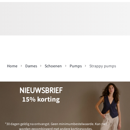
Home
Dames
Schoenen
Pumps
Strappy pumps
NIEUWSBRIEF
15% korting
*30 dagen geldig na ontvangst. Geen minimumbestelwaarde. Kan niet
worden gecombineerd met andere kortingscodes.