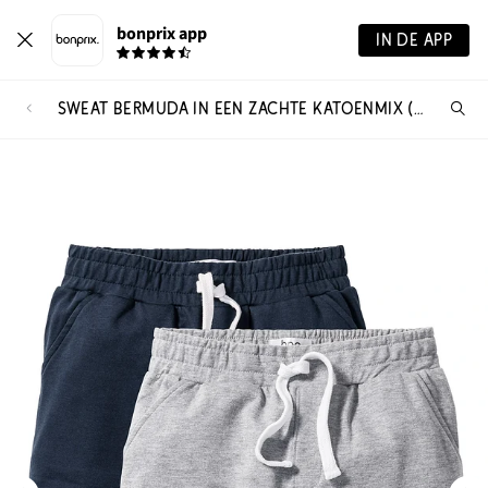
bonprix app
IN DE APP
SWEAT BERMUDA IN EEN ZACHTE KATOENMIX (SET VAN 2)
Wa
zo
je?