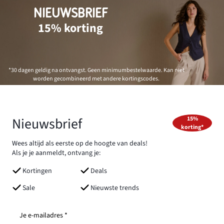
NIEUWSBRIEF
15% korting
*30 dagen geldig na ontvangst. Geen minimumbestelwaarde. Kan niet
worden gecombineerd met andere kortingscodes.
Nieuwsbrief
15%
korting*
Wees altijd als eerste op de hoogte van deals!
Als je je aanmeldt, ontvang je:
Kortingen
Deals
Sale
Nieuwste trends
Je e-mailadres *