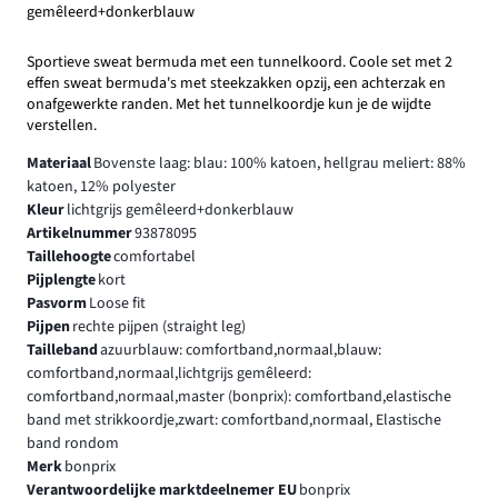
gemêleerd+donkerblauw
Sportieve sweat bermuda met een tunnelkoord. Coole set met 2
effen sweat bermuda's met steekzakken opzij, een achterzak en
onafgewerkte randen. Met het tunnelkoordje kun je de wijdte
verstellen.
Materiaal
Bovenste laag: blau: 100% katoen, hellgrau meliert: 88%
katoen, 12% polyester
Kleur
lichtgrijs gemêleerd+donkerblauw
Artikelnummer
93878095
Taillehoogte
comfortabel
Pijplengte
kort
Pasvorm
Loose fit
Pijpen
rechte pijpen (straight leg)
Tailleband
azuurblauw: comfortband,normaal,blauw:
comfortband,normaal,lichtgrijs gemêleerd:
comfortband,normaal,master (bonprix): comfortband,elastische
band met strikkoordje,zwart: comfortband,normaal, Elastische
band rondom
Merk
bonprix
Verantwoordelijke marktdeelnemer EU
bonprix