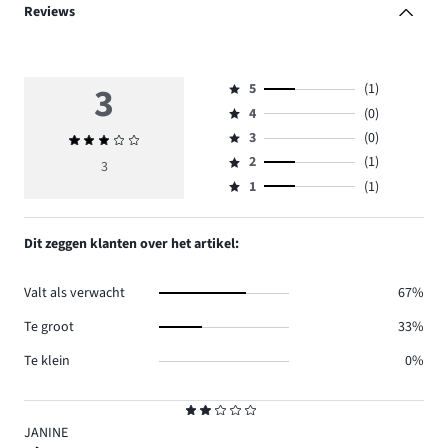
Reviews
3
5
(1)
Beoordeling
4
(0)
5,
Beoordeling
aantal
3
(0)
Gemiddelde
4,
Beoordeling
reviews
beoordeling
aantal
2
(1)
3,
3
Beoordeling
1.
3
reviews
aantal
1
(1)
2,
Beoordeling
0.
reviews
aantal
1,
0.
reviews
aantal
Dit zeggen klanten over het artikel:
1.
reviews
1.
Valt als verwacht
67%
Te groot
33%
Te klein
0%
Beoordeling
2
JANINE