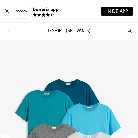
bonprix app
IN DE APP
T-SHIRT (SET VAN 5)
Wa
zo
je?