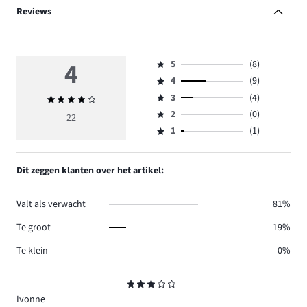
Reviews
4
5
(8)
Beoordeling
4
(9)
5,
Beoordeling
aantal
3
(4)
Gemiddelde
4,
Beoordeling
reviews
beoordeling
aantal
2
(0)
3,
22
Beoordeling
8.
4
reviews
aantal
1
(1)
2,
Beoordeling
9.
reviews
aantal
1,
4.
reviews
aantal
Dit zeggen klanten over het artikel:
0.
reviews
1.
Valt als verwacht
81%
Te groot
19%
Te klein
0%
Beoordeling
3
Ivonne