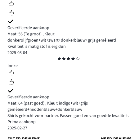
Geverifieerde aankoop
Maat: 56
(Te groot)
,
Kleur:
donkerolijfgroen+wit+zwart+donkerblauw+grijs gemêleerd
Kwaliteit is matig stof is erg dun
2025-03-04
Beoordeling
4
Ineke
Geverifieerde aankoop
Maat: 64
(past goed)
,
Kleur: indigo+wit+grijs
gemêleerd+middenblauw+donkerblauw
Shirts gekocht voor partner. Passen goed en van goedde kwaliteit.
Prima aankoop
2025-02-27
FILTER REVIEWS
MEER REVIEWS