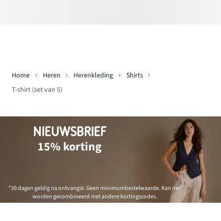
Home
Heren
Herenkleding
Shirts
T-shirt (set van 5)
NIEUWSBRIEF
15% korting
*30 dagen geldig na ontvangst. Geen minimumbestelwaarde. Kan niet
worden gecombineerd met andere kortingscodes.