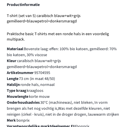
Productinformatie
T-shirt (set van 5) caraïbisch blauw+wit+grijs
gemêleerd+blauwpetrol+donkersmaragd
Praktische basic T-shirts met een ronde hals in een voordelig
multipack.
Materiaal
Bovenste laag: effen: 100% bio katoen, gemêleerd: 70%
bio katoen, 30% viscose
Kleur
caraïbisch blauw+wit+grijs
gemêleerd+blauwpetrol+donkersmaragd
Artikelnummer
95704595
Lengte
73 cm (in maat 48/50)
Halslijn
ronde hals, normaal
Type kraag
kraagloos
Mouwlengte
korte mouw
Onderhoudsadvies
30°C (machinewas), niet bleken, In vorm
brengen als het nog vochtig is,Was met dezelfde kleuren, niet
reinigen (cirkel - kruis), niet in de droger drogen, lauwwarm strijken
Merk
bonprix
Verantwoordelijke marktdeelnemer EU
bonprix