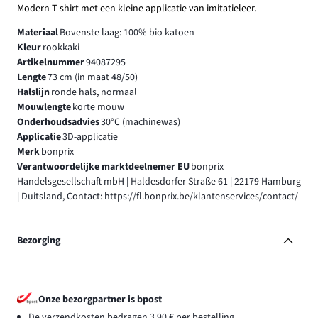
Modern T-shirt met een kleine applicatie van imitatieleer.
Materiaal
Bovenste laag: 100% bio katoen
Kleur
rookkaki
Artikelnummer
94087295
Lengte
73 cm (in maat 48/50)
Halslijn
ronde hals, normaal
Mouwlengte
korte mouw
Onderhoudsadvies
30°C (machinewas)
Applicatie
3D-applicatie
Merk
bonprix
Verantwoordelijke marktdeelnemer EU
bonprix
Handelsgesellschaft mbH | Haldesdorfer Straße 61 | 22179 Hamburg
| Duitsland, Contact: https://fl.bonprix.be/klantenservices/contact/
Bezorging
Onze bezorgpartner is bpost
De verzendkosten bedragen 3,90 € per bestelling.