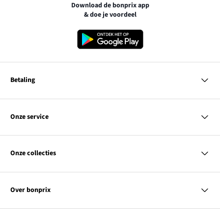
Download de bonprix app
& doe je voordeel
Betaling
MasterCard
VISA
Onze service
Bancontact
Vragen & antwoorden
PayPal
Bezorgen
Onze collecties
Achteraf betalen
Betaalmethoden
Retourneren & terugbetalen
Dames
Kortingcodes & acties
Heren
Maatadvies
Over bonprix
Kinderen
Contact
Wonen
Link
Ons bedrijf
SALE