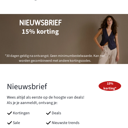
NIEUWSBRIEF
15% korting
*30 dagen geldig na ontvangst. Geen minimumbestelwaarde. Kan niet
worden gecombineerd met andere kortingscodes.
Nieuwsbrief
15%
korting*
Wees altijd als eerste op de hoogte van deals!
Als je je aanmeldt, ontvang je:
Kortingen
Deals
Sale
Nieuwste trends