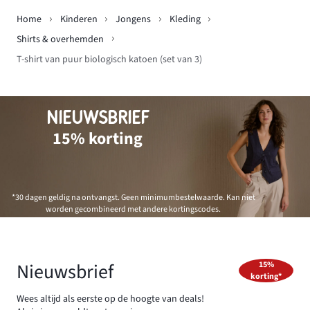
Home
Kinderen
Jongens
Kleding
Shirts & overhemden
T-shirt van puur biologisch katoen (set van 3)
NIEUWSBRIEF
15% korting
*30 dagen geldig na ontvangst. Geen minimumbestelwaarde. Kan niet
worden gecombineerd met andere kortingscodes.
Nieuwsbrief
15%
korting*
Wees altijd als eerste op de hoogte van deals!