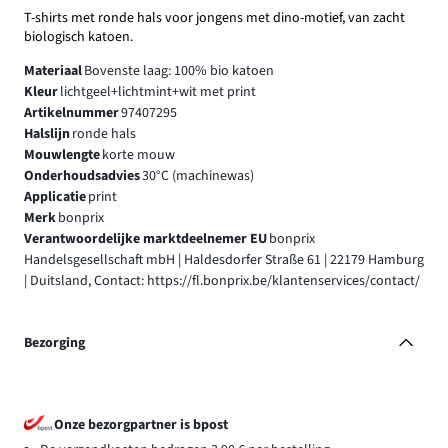
T-shirts met ronde hals voor jongens met dino-motief, van zacht
biologisch katoen.
Materiaal
Bovenste laag: 100% bio katoen
Kleur
lichtgeel+lichtmint+wit met print
Artikelnummer
97407295
Halslijn
ronde hals
Mouwlengte
korte mouw
Onderhoudsadvies
30°C (machinewas)
Applicatie
print
Merk
bonprix
Verantwoordelijke marktdeelnemer EU
bonprix
Handelsgesellschaft mbH | Haldesdorfer Straße 61 | 22179 Hamburg
| Duitsland, Contact: https://fl.bonprix.be/klantenservices/contact/
Bezorging
Onze bezorgpartner is bpost