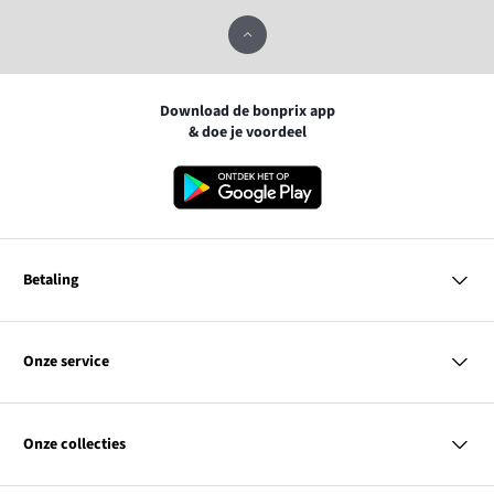
Download de bonprix app
& doe je voordeel
Betaling
MasterCard
VISA
Onze service
Bancontact
Vragen & antwoorden
PayPal
Bezorgen
Onze collecties
Achteraf betalen
Betaalmethoden
Retourneren & terugbetalen