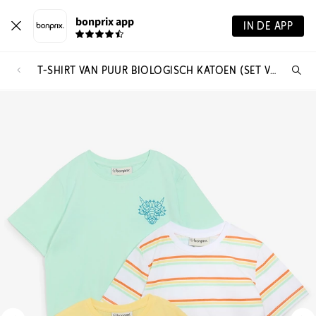
bonprix app
IN DE APP
T-SHIRT VAN PUUR BIOLOGISCH KATOEN (SET VAN 3)
Wa
zo
je?