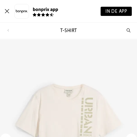
bonprix app
IN DE APP
T-SHIRT
Wa
zo
je?