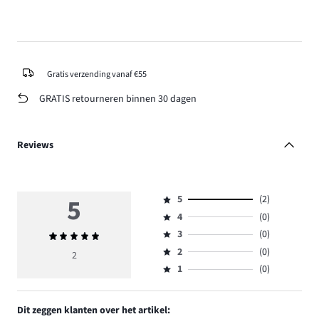
Gratis verzending vanaf €55
GRATIS retourneren binnen 30 dagen
Reviews
5
5
(2)
Beoordeling
4
(0)
5,
Beoordeling
aantal
3
(0)
Gemiddelde
4,
Beoordeling
reviews
beoordeling
aantal
2
(0)
3,
2
Beoordeling
2.
5
reviews
aantal
1
(0)
2,
Beoordeling
0.
reviews
aantal
1,
0.
reviews
aantal
Dit zeggen klanten over het artikel:
0.
reviews