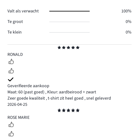
0.
Valt als verwacht
100%
Te groot
0%
Te klein
0%
Beoordeling
5
RONALD
Geverifieerde aankoop
Maat: 60
(past goed)
,
Kleur: aardbeirood + zwart
Zeer goede kwaliteit , t-shirt zit heel goed , snel geleverd
2026-04-25
Beoordeling
5
ROSE MARIE