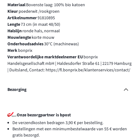
Materiaal
Bovenste laag: 100% bio katoen
Kleur
poederwit /rookgroen
Artikelnummer
91810895
Lengte
73 cm (in maat 48/50)
Halslijn
ronde hals, normaal
Mouwlengte
korte mouw
Onderhoudsadvies
30°C (machinewas)
Merk
bonprix
Verantwoordelijke marktdeelnemer EU
bonprix
Handelsgesellschaft mbH | Haldesdorfer Straße 61 | 22179 Hamburg
| Duitsland, Contact: https://fl.bonprix.be/klantenservices/contact/
Bezorging
Onze bezorgpartner is bpost
De verzendkosten bedragen 3,90 € per bestelling.
Bestellingen met een minimumbestelwaarde van 55 € worden
gratis bezorgd.