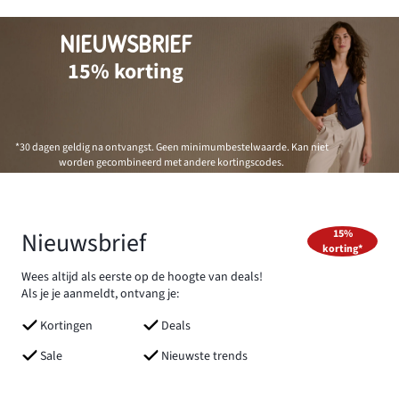
NIEUWSBRIEF
15% korting
*30 dagen geldig na ontvangst. Geen minimumbestelwaarde. Kan niet
worden gecombineerd met andere kortingscodes.
Nieuwsbrief
15%
korting*
Wees altijd als eerste op de hoogte van deals!
Als je je aanmeldt, ontvang je:
Kortingen
Deals
Sale
Nieuwste trends